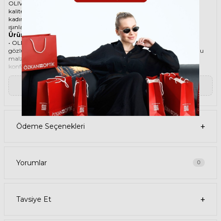
OLIVER PEOPLES ikonik Yuvarlak Asetat güneş gözlüğü, tarzı ve
kaliteli malzemesi ile göz alıcı bir aksesuar. Hem erkekler hem de
kadınlar için uygun olan bu güneş gözlüğü, güneşin zararlı
ışınlarından korunmanızı sağlarken, stilinizi de yansıtır.
Ürün Faydaları
• OLIVER PEOPLES 5349S 162571 50 Kahverengi Unisex güneş
gözlüğü, yüksek kaliteli Asetat çerçeveye ve Mineral lense sahiptir. Bu
malzemeler, güneş gözlüğünüzün uzun ömürlü, dayanıklı ve
konforlu olmasını sağlar.
• OLIVER PEOPLES 5349S 162571 50 Unisex Kahverengi güneş
gözlüğü, %100 UV koruması sunar. Bu sayede, gözlerinizi güneşin
▼ Devamını Oku
zararlı ışınlarından korur ve göz sağlığınızı korur. Yeşil cam rengi,
ışığı dengeli bir şekilde filtreler ve her ortamda rahat bir görüş sağlar.
Paket İçeriği
• OLIVER PEOPLES 5349S 162571 50 Kahverengi Unisex Güneş
Gözlüğü
Ödeme Seçenekleri
• Kılıf
• Gözlük temizleme spreyi
• Gözlük temizleme bezi
Ürün Kullanımı
• OLIVER PEOPLES 5349S 162571 50 Kahverengi Unisex güneş
Yorumlar
0
gözlüğünüzü, güneşli havalarda veya ışığın fazla olduğu ortamlarda
kullanabilirsiniz. Güneş gözlüğünüzü, yüz şeklinize uygun bir
şekilde takın ve burun pedlerini ayarlayın. Güneş gözlüğünüzü
çıkardığınızda, kılıfına koyun ve temiz bir bezle silin.
Tavsiye Et
• OLIVER PEOPLES Yuvarlak Asetat güneş gözlüğünüzü, farklı
kıyafetlerle kombinleyebilirsiniz. Güneş gözlüğünüz hem spor hem
de klasik tarzlarla uyum sağlar. Güneş gözlüğünüzü, tişört, kot,