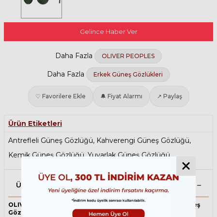
Gelince Haber Ver
Daha Fazla
OLIVER PEOPLES
Daha Fazla
Erkek Güneş Gözlükleri
♡ Favorilere Ekle
🔔 Fiyat Alarmı
↗ Paylaş
Ürün Etiketleri
Antrefleli Güneş Gözlüğü
,
Kahverengi Güneş Gözlüğü
,
Kemik Güneş Gözlüğü
,
Yuvarlak Güneş Gözlüğü
Ürün Açıklaması
OLIVER PEOPLES 5349S 162571 50 Kahverengi Unisex Güneş
Gözlüğü