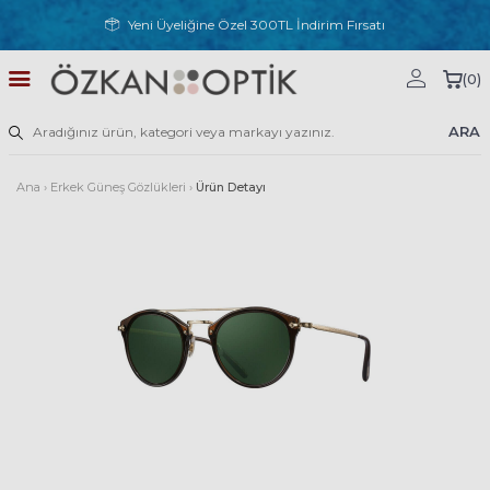
Yeni Üyeliğine Özel 300TL İndirim Fırsatı
(
0
)
ARA
Ana
›
Erkek Güneş Gözlükleri
›
Ürün Detayı