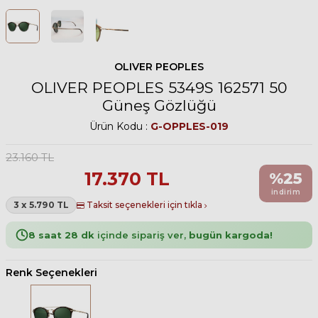
OLIVER PEOPLES
OLIVER PEOPLES 5349S 162571 50
Güneş Gözlüğü
Ürün Kodu :
G-OPPLES-019
23.160
TL
17.370
TL
%
25
indirim
3 x 5.790 TL
Taksit seçenekleri için tıkla
8 saat 28 dk
içinde sipariş ver,
bugün kargoda!
Renk Seçenekleri