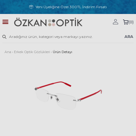
Yeni Üyeliğine Özel 300TL İndirim Fırsatı
(
0
)
ARA
Ana
›
Erkek Optik Gözlükleri
›
Ürün Detayı