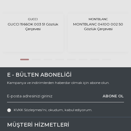
GUCCI
MONTBLANC
GUCCI 1966OK 003 51 Gözlük
MONTBLANC 0410O 002 50
Çerçevesi
Gözlük Çerçevesi
E - BÜLTEN ABONELİĞİ
Kampanya ve indirimlerden haberdar olmak için abone olun.
ABONE OL
KVKK Sözleşmesi'ni
, okudum, kabul ediyorum.
MÜŞTERİ HİZMETLERİ