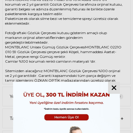
korumalı ve 2 yıl garantili Gözlük Çerçevesi tarafınıza orijinal kutusu,
garanti belgesi ve adınıza düzenlenmiş faturası ile birlikte özenle
paketlenerek kargoya teslim edilir.
Paketinize ek olarak silme bezi ve temizleme spreyi ücretsiz olarak
eklenmektedir.
Fotoğraftaki Gözlük Çerçevesi kutusu gösterim amaçlı olup
markanın orijinal alternatiflerinden gönderim
gerçekleştirilebilmektedir.
MONTBLANC Unisex Gümüş Gözlük ÇerçevesiMONTBLANC 0221O
010 59 Gözlük Çerçevesi çerçeve şekli Köşeli, hammaddesi Asetat-
Metal, çerçeve rengi Gümüş renktir.
Camlar %100 korumalı renkli camların materyali ‘dir.
Sitemizden alacağınız MONTBLANC Gözlük Çerçevesi %100 orijinal
ve 2 yıl garantilidir. Garanti kapsamındaki tüm parça değişim ve
tamir işlemlerini
ÖZKAN OPTİK
mağazalarından ücretsiz olarak
destek alabilirsiniz.
Garanti kapsamı dışındaki tüm parça değişim ve tamir işlemleri için
Yorumlar
0
parça ücreti karşılığında ömür boyu Özkan Optik mağazalarından
destek alabilirsiniz ya da
destek@ozkanoptik.com
Tavsiye Et
mail adresinden her zaman talep oluşturabilirsiniz.