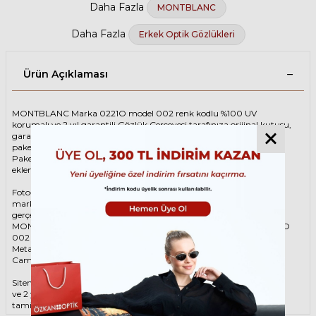
Daha Fazla
MONTBLANC
Daha Fazla
Erkek Optik Gözlükleri
Ürün Açıklaması
MONTBLANC Marka 0221O model 002 renk kodlu %100 UV
korumalı ve 2 yıl garantili Gözlük Çerçevesi tarafınıza orijinal kutusu,
garanti belgesi ve adınıza düzenlenmiş faturası ile birlikte özenle
paketlenerek kargoya teslim edilir.
Paketinize ek olarak silme bezi ve temizleme spreyi ücretsiz olarak
eklenmektedir.
Fotoğraftaki Gözlük Çerçevesi kutusu gösterim amaçlı olup
markanın orijinal alternatiflerinden gönderim
gerçekleştirilebilmektedir.
MONTBLANC Unisex İki Renk Gözlük ÇerçevesiMONTBLANC 0221O
002 57 Gözlük Çerçevesi çerçeve şekli Köşeli, hammaddesi Asetat-
Metal, çerçeve rengi İki Renk renktir.
Camlar %100 korumalı renkli camların materyali ‘dir.
Sitemizden alacağınız MONTBLANC Gözlük Çerçevesi %100 orijinal
ve 2 yıl garantilidir. Garanti kapsamındaki tüm parça değişim ve
tamir işlemlerini
ÖZKAN OPTİK
mağazalarından ücretsiz olarak