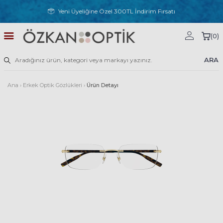
Yeni Üyeliğine Özel 300TL İndirim Fırsatı
(
0
)
ARA
Ana
›
Erkek Optik Gözlükleri
›
Ürün Detayı