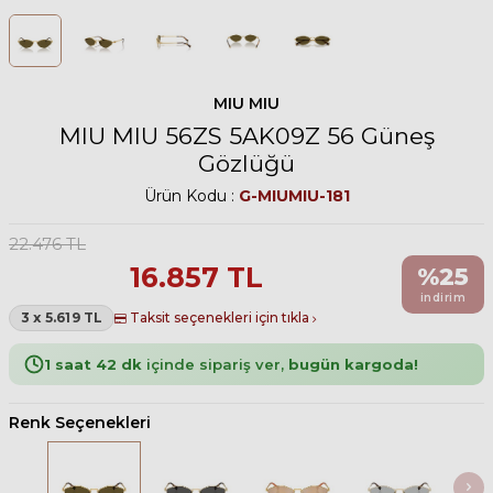
MIU MIU
MIU MIU 56ZS 5AK09Z 56 Güneş
Gözlüğü
Ürün Kodu :
G-MIUMIU-181
22.476
TL
16.857
TL
%
25
indirim
3 x 5.619 TL
Taksit seçenekleri için tıkla
1 saat 42 dk
içinde sipariş ver,
bugün kargoda!
Renk Seçenekleri