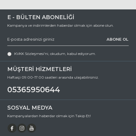
için,
0 (536) 595 06 44
E - BÜLTEN ABONELİĞİ
numaralı telefonumuzu arayabilir veya
Kampanya ve indirimlerden haberdar olmak için abone olun.
destek@ozkanoptik.com
ABONE OL
e-posta adresimize yazabilirsiniz.
MIU MIU 56ZS 5AK09Z 56 Geometrik Metal Güneş Gözlüğü, hem göz
sağlığınızı koruyan hem de stilinizi tamamlayan mükemmel bir
KVKK Sözleşmesi'ni
, okudum, kabul ediyorum.
aksesuardır. Bu fırsatı kaçırmayın ve hemen sepetinize ekleyin.
Siparişiniz en kısa sürede kapınıza gelsin. Keyifli alışverişler dileriz.
MÜŞTERİ HİZMETLERİ
Ürün Açıklaması
Haftaiçi 09:00-17:00 saatleri arasında ulaşabilirsiniz.
Çerçeve Şekli
Geometrik
05365950644
Çerçeve Rengi
Gold
Çerçeve Materyali
Metal
SOSYAL MEDYA
Cam Rengi
Kahverengi
Kampanyalardan haberdar olmak için Takip Et!
Degrade
Hayır
Polarize
Hayır