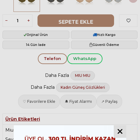
SEPETE EKLE
Orijinal Ürün
Hızlı Kargo
14 Gün İade
Güvenli Ödeme
Telefon
WhatsApp
Daha Fazla
MIU MIU
Daha Fazla
Kadın Güneş Gözlükleri
♡ Favorilere Ekle
🔔 Fiyat Alarmı
↗ Paylaş
Ürün Etiketleri
Miu Miu Kadın Güneş Gözlüğü
,
Metal Güneş Gözlüğü
,
Sevgililer Gününe Özel
,
Köşeli Güneş Gözlüğü
,