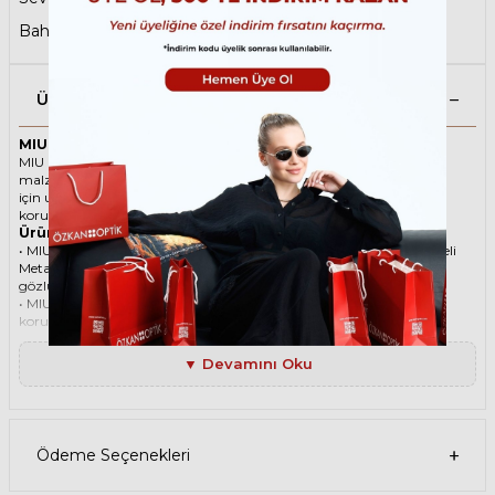
Baharın Favorileri
,
Çok Satanlar
Ürün Açıklaması
MIU MIU 56ZS 5AK09Z 56 Gold Kadın Güneş Gözlüğü
MIU MIU ikonik Geometrik Metal güneş gözlüğü, tarzı ve kaliteli
malzemesi ile göz alıcı bir aksesuar. Hem erkekler hem de kadınlar
için uygun olan bu güneş gözlüğü, güneşin zararlı ışınlarından
korunmanızı sağlarken, stilinizi de yansıtır.
Ürün Faydaları
• MIU MIU 56ZS 5AK09Z 56 Gold Kadın güneş gözlüğü, yüksek kaliteli
Metal çerçeveye ve Organik lense sahiptir. Bu malzemeler, güneş
gözlüğünüzün uzun ömürlü, dayanıklı ve konforlu olmasını sağlar.
• MIU MIU 56ZS 5AK09Z 56 Kadın Gold güneş gözlüğü, %100 UV
koruması sunar. Bu sayede, gözlerinizi güneşin zararlı ışınlarından
korur ve göz sağlığınızı korur. Yeşil cam rengi, ışığı dengeli bir şekilde
filtreler ve her ortamda rahat bir görüş sağlar.
▼ Devamını Oku
Paket İçeriği
• MIU MIU 56ZS 5AK09Z 56 Gold Kadın Güneş Gözlüğü
• Kılıf
• Gözlük temizleme spreyi
• Gözlük temizleme bezi
Ödeme Seçenekleri
Ürün Kullanımı
• MIU MIU 56ZS 5AK09Z 56 Gold Kadın güneş gözlüğünüzü, güneşli