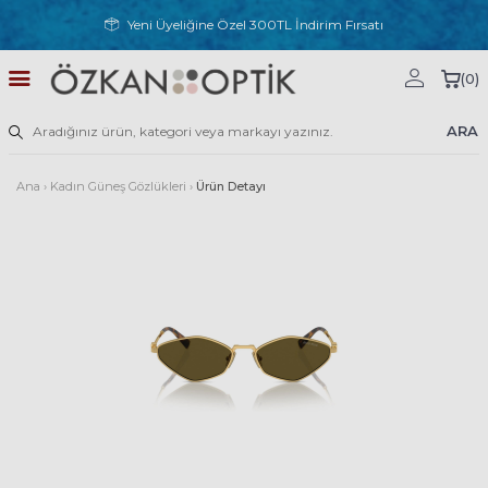
Yeni Üyeliğine Özel 300TL İndirim Fırsatı
(
0
)
ARA
Ana
›
Kadın Güneş Gözlükleri
›
Ürün Detayı