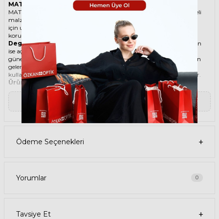
MATSUDA 10601 PW-BLK 45 Gümüş Unisex Güneş Gözlüğü
MATSUDA ikonik Yuvarlak Titanyum güneş gözlüğü, tarzı ve kaliteli
malzemesi ile göz alıcı bir aksesuar. Hem erkekler hem de kadınlar
için uygun olan bu güneş gözlüğü, güneşin zararlı ışınlarından
korunmanızı sağlarken, stilinizi de yansıtır.
Degradeli güneş gözlüğü
, camın üst kısmının koyu, alt kısmının
ise açık renkli olduğu bir güneş gözlüğü türüdür. Bu sayede, hem
güneş ışınlarının yüzünüze çarpmasını engeller hem de alt kısımdan
gelen ışığı daha net görmenizi sağlar. Degradeli güneş gözlüğü
kullanmak, hem görüş kalitenizi artırır hem de göz sağlığınızı korur.
Ürün Faydaları
• MATSUDA 10601 PW-BLK 45 Gümüş Unisex güneş gözlüğü,
yüksek kaliteli Titanyum çerçeveye ve Organik lense sahiptir. Bu
▼ Devamını Oku
malzemeler, güneş gözlüğünüzün uzun ömürlü, dayanıklı ve
konforlu olmasını sağlar.
• MATSUDA 10601 PW-BLK 45 Unisex Gümüş güneş gözlüğü, %100
UV koruması sunar. Bu sayede, gözlerinizi güneşin zararlı
ışınlarından korur ve göz sağlığınızı korur. Yeşil cam rengi, ışığı
Ödeme Seçenekleri
dengeli bir şekilde filtreler ve her ortamda rahat bir görüş sağlar.
Paket İçeriği
• MATSUDA 10601 PW-BLK 45 Gümüş Unisex Güneş Gözlüğü
• Kılıf
• Gözlük temizleme spreyi
Yorumlar
0
• Gözlük temizleme bezi
Ürün Kullanımı
• MATSUDA 10601 PW-BLK 45 Gümüş Unisex güneş gözlüğünüzü,
güneşli havalarda veya ışığın fazla olduğu ortamlarda
Tavsiye Et
kullanabilirsiniz. Güneş gözlüğünüzü, yüz şeklinize uygun bir