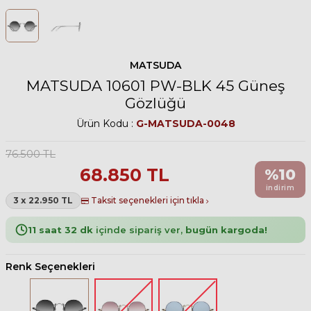
MATSUDA
MATSUDA 10601 PW-BLK 45 Güneş
Gözlüğü
Ürün Kodu :
G-MATSUDA-0048
76.500
TL
68.850
TL
%
10
indirim
3 x 22.950 TL
Taksit seçenekleri için tıkla
11 saat 32 dk
içinde sipariş ver,
bugün kargoda!
Renk Seçenekleri