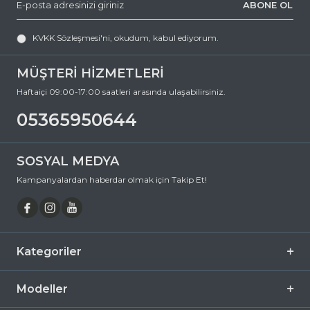
ABONE OL
0 (536) 595 06 44
numaralı telefonumuzu arayabilir veya
KVKK Sözleşmesi'ni
, okudum, kabul ediyorum.
destek@ozkanoptik.com
MÜŞTERİ HİZMETLERİ
e-posta adresimize yazabilirsiniz.
MATSUDA 10601 PW-BLK 45 Yuvarlak Titanyum Güneş Gözlüğü,
Haftaiçi 09:00-17:00 saatleri arasında ulaşabilirsiniz.
hem göz sağlığınızı koruyan hem de stilinizi tamamlayan
mükemmel bir aksesuardır. Bu fırsatı kaçırmayın ve hemen
05365950644
sepetinize ekleyin. Siparişiniz en kısa sürede kapınıza gelsin. Keyifli
alışverişler dileriz.
Ürün Açıklaması
SOSYAL MEDYA
Çerçeve Şekli
Yuvarlak
Kampanyalardan haberdar olmak için Takip Et!
Çerçeve Rengi
Gümüş
Çerçeve Materyali
Titanyum
Cam Rengi
Füme
Kategoriler
Degrade
Evet
Polarize
Hayır
Modeller