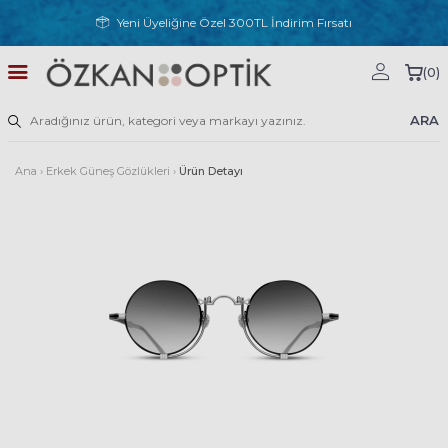
Yeni Üyeliğine Özel 300TL İndirim Fırsatı
(
0
)
ARA
Ana
›
Erkek Güneş Gözlükleri
›
Ürün Detayı