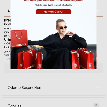
Ürün Açıklaması
KYME ARGO C02 57 Kahverengi Unisex Güneş Gözlüğü
KYME ikonik Damla Asetat güneş gözlüğü, tarzı ve kaliteli
malzemesi ile göz alıcı bir aksesuar. Hem erkekler hem de kadınlar
için uygun olan bu güneş gözlüğü, güneşin zararlı ışınlarından
korunmanızı sağlarken, stilinizi de yansıtır.
Ürün Faydaları
• KYME ARGO C02 57 Kahverengi Unisex güneş gözlüğü, yüksek
kaliteli Asetat çerçeveye ve Organik lense sahiptir. Bu malzemeler,
güneş gözlüğünüzün uzun ömürlü, dayanıklı ve konforlu olmasını
sağlar.
• KYME ARGO C02 57 Unisex Kahverengi güneş gözlüğü, %100 UV
koruması sunar. Bu sayede, gözlerinizi güneşin zararlı ışınlarından
korur ve göz sağlığınızı korur. Yeşil cam rengi, ışığı dengeli bir şekilde
▼ Devamını Oku
filtreler ve her ortamda rahat bir görüş sağlar.
Paket İçeriği
• KYME ARGO C02 57 Kahverengi Unisex Güneş Gözlüğü
• Kılıf
• Gözlük temizleme spreyi
Ödeme Seçenekleri
• Gözlük temizleme bezi
Ürün Kullanımı
• KYME ARGO C02 57 Kahverengi Unisex güneş gözlüğünüzü,
güneşli havalarda veya ışığın fazla olduğu ortamlarda
kullanabilirsiniz. Güneş gözlüğünüzü, yüz şeklinize uygun bir
Yorumlar
0