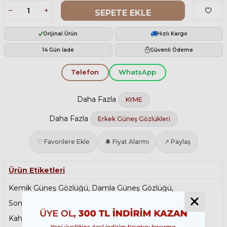
SEPETE EKLE
Orijinal Ürün
Hızlı Kargo
14 Gün İade
Güvenli Ödeme
Telefon
WhatsApp
Daha Fazla
KYME
Daha Fazla
Erkek Güneş Gözlükleri
♡ Favorilere Ekle
🔔 Fiyat Alarmı
↗ Paylaş
Ürün Etiketleri
Kemik Güneş Gözlüğü
,
Damla Güneş Gözlüğü
,
Sonbahar Şıklığı
,
Sene Sonu Fırsatları
,
Kahverengi Güneş Gözlüğü
,
Babalar Günü