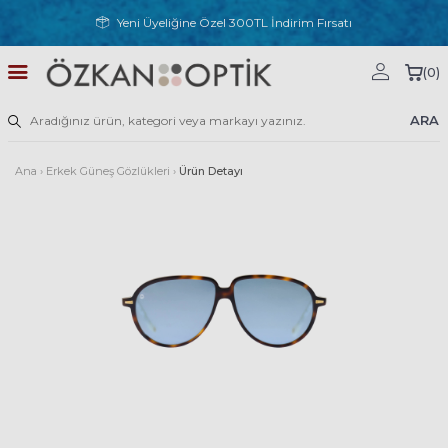
Yeni Üyeliğine Özel 300TL İndirim Fırsatı
(
0
)
ARA
Ana
›
Erkek Güneş Gözlükleri
›
Ürün Detayı