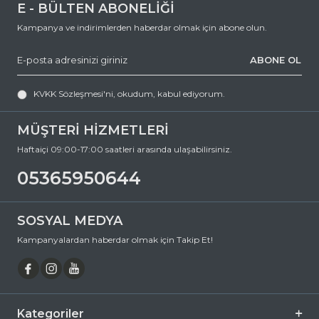
0 (536) 595 06 44
E - BÜLTEN ABONELİĞİ
numaralı telefonumuzu arayabilir veya
Kampanya ve indirimlerden haberdar olmak için abone olun.
destek@ozkanoptik.com
ABONE OL
e-posta adresimize yazabilirsiniz.
KYME ARGO C02 57 Damla Asetat Güneş Gözlüğü, hem göz
KVKK Sözleşmesi'ni
, okudum, kabul ediyorum.
sağlığınızı koruyan hem de stilinizi tamamlayan mükemmel bir
aksesuardır. Bu fırsatı kaçırmayın ve hemen sepetinize ekleyin.
Siparişiniz en kısa sürede kapınıza gelsin. Keyifli alışverişler dileriz.
MÜŞTERİ HİZMETLERİ
Ürün Açıklaması
Haftaiçi 09:00-17:00 saatleri arasında ulaşabilirsiniz.
Çerçeve Şekli
Damla
05365950644
Çerçeve Rengi
Kahverengi
Çerçeve Materyali
Asetat
SOSYAL MEDYA
Cam Rengi
Füme
Kampanyalardan haberdar olmak için Takip Et!
Degrade
Hayır
Polarize
Hayır
Ayna
Hayır
Kategoriler