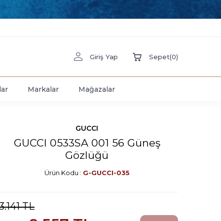
Giriş Yap
Sepet
(
0
)
lar
Markalar
Mağazalar
GUCCI
GUCCI 0533SA 001 56 Güneş
Gözlüğü
Ürün Kodu :
G-GUCCI-035
3.141
TL