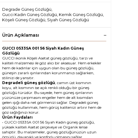
Degrade Güneş Gözlüğü
,
Gucci Kadın Güneş Gözlüğü
,
Kemik Güneş Gözlüğü
,
Köşeli Güneş Gözlüğü
,
Siyah Güneş Gözlüğü
Ürün Açıklaması
GUCCI 0533SA 001 56 Siyah Kadın Güneş
Gözlüğü
GUCCI ikonik Köşeli Asetat güneş gözlüğü, tarzı ve
kaliteli malzemesi ile göz alıcı bir aksesuar. Hem erkekler
hem de kadınlar için uygun olan bu güneş gözlüğü,
güneşin zararlı ışınlarından korunmanızı sağlarken,
stilinizi de yansıtır.
Degradeli güneş gözlüğü
, camın üst kısmının
koyu, alt kısmının ise açık renkli olduğu bir güneş
gözlüğü türüdür. Bu sayede, hem güneş ışınlarının
yüzünüze çarpmasını engeller hem de alt kısımdan
gelen ışığı daha net görmenizi sağlar. Degradeli güneş
gözlüğü kullanmak, hem görüş kalitenizi artırır hem de
göz sağlığınızı korur.
Ürün Faydaları
• GUCCI 0533SA 001 56 Siyah Kadın güneş gözlüğü,
yüksek kaliteli Asetat çerçeveye ve Organik lense
sahiptir. Bu malzemeler, güneş gözlüğünüzün uzun
ömürlü, dayanıklı ve konforlu olmasını sağlar.