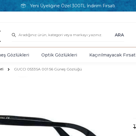
Yeni Üyeliğine Özel 300TL İndirim Fırsatı
ARA
eş Gözlükleri
Optik Gözlükleri
Kaçırılmayacak Fırsat
ri
GUCCI 0533SA 001 56 Güneş Gözlüğü
1