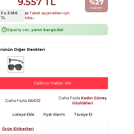
9.557
TL
%
27
indirim
3 x 3.186
Taksit seçenekleri için
TL
tıkla
Sipariş ver,
yarın kargoda!
rünün Diğer Renkleri
Gelince Haber Ver
Daha Fazla
Kadın Güneş
Daha Fazla
GUCCI
Gözlükleri
Listeye Ekle
Fiyat Alarmı
Tavsiye Et
Ürün Etiketleri