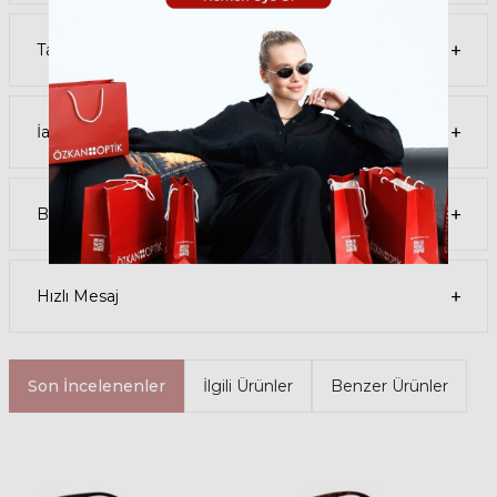
destek@ozkanoptik.com
Tavsiye Et
mail adresinden her zaman talep oluşturabilirsiniz.
İade Koşulları
Beni Ara
Hızlı Mesaj
Son İncelenenler
İlgili Ürünler
Benzer Ürünler