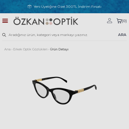
Yeni Üyeliğine Özel 300TL İndirim Fırsatı
(
0
)
ARA
Ana
›
Erkek Optik Gözlükleri
›
Ürün Detayı