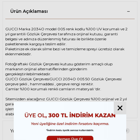
Ürün Açıklaması
GUCCI Marka 2034O model 005 renk kodlu %100 UV korumalı ve 2
yıl garantili Gözlük Çerçevesi tarafınıza orijinal kutusu, garanti
belgesi ve adınıza düzenlenmiş faturası ile birlikte özenle
paketlenerek kargoya teslim edilir.
Paketinize ek olarak silme bezi ve temizleme spreyi ücretsiz olarak
eklenmektedir.
Fotoğraftaki Gözlük Çerçevesi kutusu gösterim amaçlı olup
markanın orijinal alternatiflerinden gönderim
gerçekleştirilebilmektedir.
GUCCI Gözlük ÇerçevesiGUCCI 2034O 005 50 Gözlük Çerçevesi
çerçeve şekli , hammaddesi , çerçeve rengi renktir.
Camlar %100 korumalı renkli camların materyali ‘dir.
Sitemizden alacağınız GUCCI Gözlük Çerçevesi %100 orijinal ve 2 yıl
garantilidir. Garanti kapsamındaki tüm parça değişim ve tamir
işlemlerini
ÖZKAN OPTİK
mağazalarından ücretsiz olarak destek
alabilirsiniz.
Garanti kapsamı dışındaki tüm parça değişim ve tamir işlemleri için
parça ücreti karşılığında ömür boyu Özkan Optik mağazalarından
Yorumlar
0
destek alabilirsiniz ya da