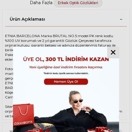
Daha Fazla
Erkek Optik Gözlükleri
Ürün Açıklaması
ETNIA BARCELONA Marka BRUTAL NO.5 model PK renk kodlu
%100 UV korumalı ve 2 yıl garantili Gözlük Çerçevesi tarafınıza
orijinal kutusu, garanti belgesi ve adınıza düzenlenmiş faturası ile
birlikte özenle paketlenerek kargoya teslim edilir.
Paketinize ek olarak silme bezi ve temizleme spreyi ücretsiz olarak
eklenmektedir.
Fotoğraftaki Gözlük Çerçevesi kutusu gösterim amaçlı olup
markanın orijinal alternatiflerinden gönderim
gerçekleştirilebilmektedir.
ETNIA BARCELONA Unisex Pembe Gözlük ÇerçevesiETNIA
BARCELONA BRUTAL NO.5 PK 51 Gözlük Çerçevesi çerçeve şekli
Köşeli, hammaddesi Asetat, çerçeve rengi Pembe renktir.
Camlar %100 korumalı renkli camların materyali ‘dir.
Sitemizden alacağınız ETNIA BARCELONA Gözlük Çerçevesi %100
orijinal ve 2 yıl garantilidir. Garanti kapsamındaki tüm parça değişim
ve tamir işlemlerini
ÖZKAN OPTİK
mağazalarından ücretsiz olarak
destek alabilirsiniz.
Garanti kapsamı dışındaki tüm parça değişim ve tamir işlemleri için
Yorumlar
0