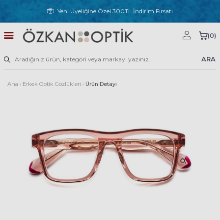
Yeni Üyeliğine Özel 300TL İndirim Fırsatı
(
0
)
ARA
Ana
›
Erkek Optik Gözlükleri
›
Ürün Detayı