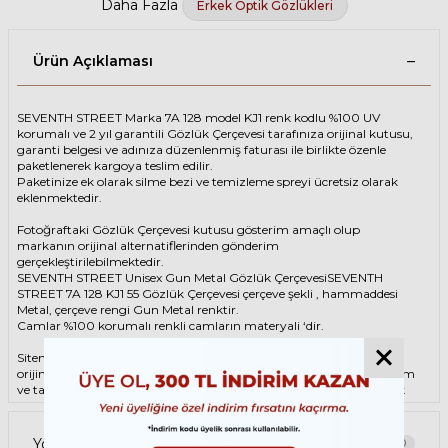
Daha Fazla
Erkek Optik Gözlükleri
Ürün Açıklaması
SEVENTH STREET Marka 7A 128 model KJ1 renk kodlu %100 UV
korumalı ve 2 yıl garantili Gözlük Çerçevesi tarafınıza orijinal kutusu,
garanti belgesi ve adınıza düzenlenmiş faturası ile birlikte özenle
paketlenerek kargoya teslim edilir.
Paketinize ek olarak silme bezi ve temizleme spreyi ücretsiz olarak
eklenmektedir.
Fotoğraftaki Gözlük Çerçevesi kutusu gösterim amaçlı olup
markanın orijinal alternatiflerinden gönderim
gerçekleştirilebilmektedir.
SEVENTH STREET Unisex Gun Metal Gözlük ÇerçevesiSEVENTH
STREET 7A 128 KJ1 55 Gözlük Çerçevesi çerçeve şekli , hammaddesi
Metal, çerçeve rengi Gun Metal renktir.
Camlar %100 korumalı renkli camların materyali ‘dir.
Sitemizden alacağınız SEVENTH STREET Gözlük Çerçevesi %100
orijinal ve 2 yıl garantilidir. Garanti kapsamındaki tüm parça değişim
ve tamir işlemlerini
ÖZKAN OPTİK
mağazalarından ücretsiz olarak
destek alabilirsiniz.
Garanti kapsamı dışındaki tüm parça değişim ve tamir işlemleri için
Yorumlar
0