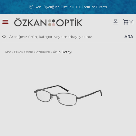
Yeni Üyeliğine Özel 300TL İndirim Fırsatı
(
0
)
ARA
Ana
›
Erkek Optik Gözlükleri
›
Ürün Detayı