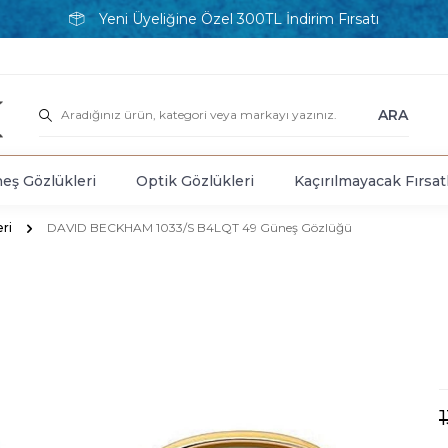
Yeni Üyeliğine Özel 300TL İndirim Fırsatı
ARA
eş Gözlükleri
Optik Gözlükleri
Kaçırılmayacak Fırsat
ri
DAVID BECKHAM 1033/S B4LQT 49 Güneş Gözlüğü