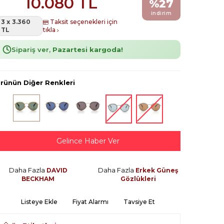
10.080
TL
%
27
indirim
3 x 3.360
Taksit seçenekleri için
TL
tıkla
Sipariş ver,
Pazartesi kargoda!
rünün Diğer Renkleri
Gelince Haber Ver
Daha Fazla
Daha Fazla
DAVID
Erkek Güneş
BECKHAM
Gözlükleri
Listeye Ekle
Fiyat Alarmı
Tavsiye Et