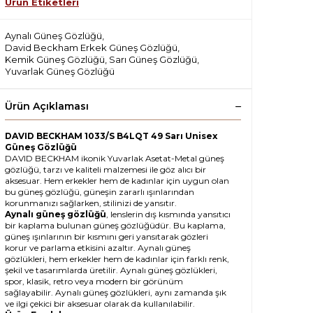
Ürün Etiketleri
Aynalı Güneş Gözlüğü
,
David Beckham Erkek Güneş Gözlüğü
,
Kemik Güneş Gözlüğü
,
Sarı Güneş Gözlüğü
,
Yuvarlak Güneş Gözlüğü
Ürün Açıklaması
DAVID BECKHAM 1033/S B4LQT 49 Sarı Unisex
Güneş Gözlüğü
DAVID BECKHAM ikonik Yuvarlak Asetat-Metal güneş
gözlüğü, tarzı ve kaliteli malzemesi ile göz alıcı bir
aksesuar. Hem erkekler hem de kadınlar için uygun olan
bu güneş gözlüğü, güneşin zararlı ışınlarından
korunmanızı sağlarken, stilinizi de yansıtır.
Aynalı güneş gözlüğü
, lenslerin dış kısmında yansıtıcı
bir kaplama bulunan güneş gözlüğüdür. Bu kaplama,
güneş ışınlarının bir kısmını geri yansıtarak gözleri
korur ve parlama etkisini azaltır. Aynalı güneş
gözlükleri, hem erkekler hem de kadınlar için farklı renk,
şekil ve tasarımlarda üretilir. Aynalı güneş gözlükleri,
spor, klasik, retro veya modern bir görünüm
sağlayabilir. Aynalı güneş gözlükleri, aynı zamanda şık
ve ilgi çekici bir aksesuar olarak da kullanılabilir.