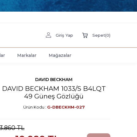
Giriş Yap
Sepet
(
0
)
lar
Markalar
Mağazalar
DAVID BECKHAM
DAVID BECKHAM 1033/S B4LQT
49 Güneş Gözlüğü
Ürün Kodu :
G-DBECKHM-027
13.860
TL