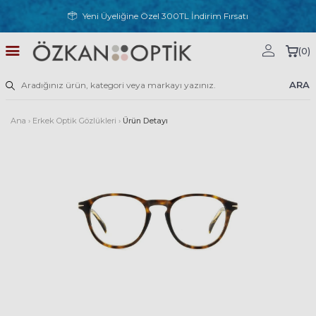
Yeni Üyeliğine Özel 300TL İndirim Fırsatı
(
0
)
ARA
Ana
›
Erkek Optik Gözlükleri
›
Ürün Detayı