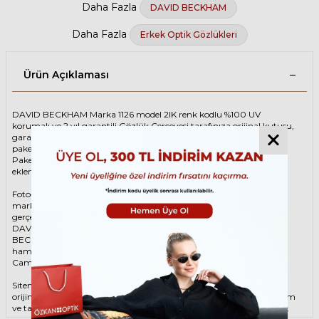
Daha Fazla
DAVID BECKHAM
Daha Fazla
Erkek Optik Gözlükleri
Ürün Açıklaması
DAVID BECKHAM Marka 1126 model 2IK renk kodlu %100 UV
korumalı ve 2 yıl garantili Gözlük Çerçevesi tarafınıza orijinal kutusu,
garanti belgesi ve adınıza düzenlenmiş faturası ile birlikte özenle
paketlenerek kargoya teslim edilir.
Paketinize ek olarak silme bezi ve temizleme spreyi ücretsiz olarak
eklenmektedir.
Fotoğraftaki Gözlük Çerçevesi kutusu gösterim amaçlı olup
markanın orijinal alternatiflerinden gönderim
gerçekleştirilebilmektedir.
DAVID BECKHAM Unisex Kahverengi Gözlük ÇerçevesiDAVID
BECKHAM 1126 2IK 50 Gözlük Çerçevesi çerçeve şekli Oval,
hammaddesi Asetat, çerçeve rengi Kahverengi renktir.
Camlar %100 korumalı renkli camların materyali ‘dir.
Sitemizden alacağınız DAVID BECKHAM Gözlük Çerçevesi %100
orijinal ve 2 yıl garantilidir. Garanti kapsamındaki tüm parça değişim
ve tamir işlemlerini
ÖZKAN OPTİK
mağazalarından ücretsiz olarak