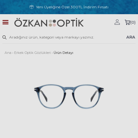
Yeni Üyeliğine Özel 300TL İndirim Fırsatı
(
0
)
ARA
Ana
›
Erkek Optik Gözlükleri
›
Ürün Detayı