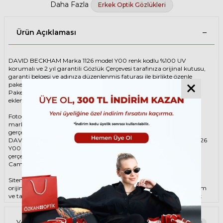
Daha Fazla
Erkek Optik Gözlükleri
Ürün Açıklaması
DAVID BECKHAM Marka 1126 model Y00 renk kodlu %100 UV
korumalı ve 2 yıl garantili Gözlük Çerçevesi tarafınıza orijinal kutusu,
garanti belgesi ve adınıza düzenlenmiş faturası ile birlikte özenle
paketlenerek kargoya teslim edilir.
Paketinize ek olarak silme bezi ve temizleme spreyi ücretsiz olarak
eklenmektedir.
Fotoğraftaki Gözlük Çerçevesi kutusu gösterim amaçlı olup
markanın orijinal alternatiflerinden gönderim
gerçekleştirilebilmektedir.
DAVID BECKHAM Unisex Gri Gözlük ÇerçevesiDAVID BECKHAM 1126
Y00 50 Gözlük Çerçevesi çerçeve şekli Oval, hammaddesi Asetat,
çerçeve rengi Gri renktir.
Camlar %100 korumalı renkli camların materyali ‘dir.
Sitemizden alacağınız DAVID BECKHAM Gözlük Çerçevesi %100
orijinal ve 2 yıl garantilidir. Garanti kapsamındaki tüm parça değişim
ve tamir işlemlerini
ÖZKAN OPTİK
mağazalarından ücretsiz olarak
destek alabilirsiniz.
Garanti kapsamı dışındaki tüm parça değişim ve tamir işlemleri için
Yorumlar
0