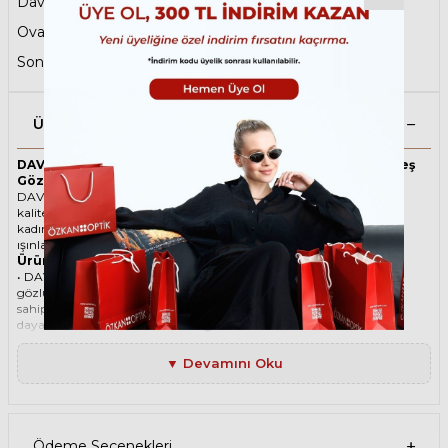
David Beckham Erkek Güneş Gözlüğü
,
Oval Güneş Gözlüğü
,
Kahverengi Güneş Gözlüğü
,
Sonbahar Şıklığı
Ürün Açıklaması
DAVID BECKHAM 1098/S 2IKKU 49 Kahverengi Unisex Güneş
Gözlüğü
DAVID BECKHAM ikonik Oval Titanyum güneş gözlüğü, tarzı ve
kaliteli malzemesi ile göz alıcı bir aksesuar. Hem erkekler hem de
kadınlar için uygun olan bu güneş gözlüğü, güneşin zararlı
ışınlarından korunmanızı sağlarken, stilinizi de yansıtır.
Ürün Faydaları
• DAVID BECKHAM 1098/S 2IKKU 49 Kahverengi Unisex güneş
gözlüğü, yüksek kaliteli Titanyum çerçeveye ve Organik lense
sahiptir. Bu malzemeler, güneş gözlüğünüzün uzun ömürlü,
dayanıklı ve konforlu olmasını sağlar.
• DAVID BECKHAM 1098/S 2IKKU 49 Unisex Kahverengi güneş
gözlüğü, %100 UV koruması sunar. Bu sayede, gözlerinizi güneşin
▼ Devamını Oku
zararlı ışınlarından korur ve göz sağlığınızı korur. Yeşil cam rengi,
ışığı dengeli bir şekilde filtreler ve her ortamda rahat bir görüş sağlar.
Paket İçeriği
• DAVID BECKHAM 1098/S 2IKKU 49 Kahverengi Unisex Güneş
Gözlüğü
Ödeme Seçenekleri