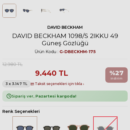
DAVID BECKHAM
DAVID BECKHAM 1098/S 2IKKU 49
Güneş Gözlüğü
Ürün Kodu :
G-DBECKHM-175
12.980
TL
9.440
TL
%
27
indirim
3 x 3.147 TL
Taksit seçenekleri için tıkla
Sipariş ver,
Pazartesi kargoda!
Renk Seçenekleri