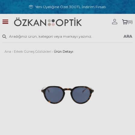
Yeni Üyeliğine Özel 300TL İndirim Fırsatı
(
0
)
ARA
Ana
›
Erkek Güneş Gözlükleri
›
Ürün Detayı