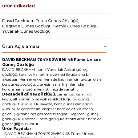
Ürün Etiketleri
David Beckham Erkek Güneş Gözlüğü
,
Degrade Güneş Gözlüğü
,
Kemik Güneş Gözlüğü
,
Yuvarlak Güneş Gözlüğü
Ürün Açıklaması
DAVID BECKHAM 7041/S 2W89K 48 Füme Unisex
Güneş Gözlüğü
DAVID BECKHAM ikonik Yuvarlak Asetat güneş
gözlüğü, tarzı ve kaliteli malzemesi ile göz alıcı bir
aksesuar. Hem erkekler hem de kadınlar için uygun olan
bu güneş gözlüğü, güneşin zararlı ışınlarından
korunmanızı sağlarken, stilinizi de yansıtır.
Degradeli güneş gözlüğü
, camın üst kısmının
koyu, alt kısmının ise açık renkli olduğu bir güneş
gözlüğü türüdür. Bu sayede, hem güneş ışınlarının
yüzünüze çarpmasını engeller hem de alt kısımdan
gelen ışığı daha net görmenizi sağlar. Degradeli güneş
gözlüğü kullanmak, hem görüş kalitenizi artırır hem de
göz sağlığınızı korur.
Ürün Faydaları
• DAVID BECKHAM 7041/S 2W89K 48 Füme Unisex