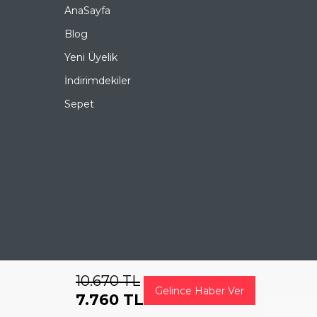
Güneş Gözlüğü, hem göz sağlığınızı koruyan hem de
AnaSayfa
stilinizi tamamlayan mükemmel bir aksesuardır. Bu
fırsatı kaçırmayın ve hemen sepetinize ekleyin.
Blog
Siparişiniz en kısa sürede kapınıza gelsin. Keyifli
alışverişler dileriz.
Yeni Üyelik
Ürün Açıklaması
İndirimdekiler
Sepet
Çerçeve Şekli
Yuvarlak
Çerçeve Rengi
Füme
Çerçeve Materyali
Asetat
Cam Rengi
Yeşil
Degrade
Evet
10.670
TL
Polarize
Hayır
Gelince Haber Ver
7.760
TL
Ayna
Hayır