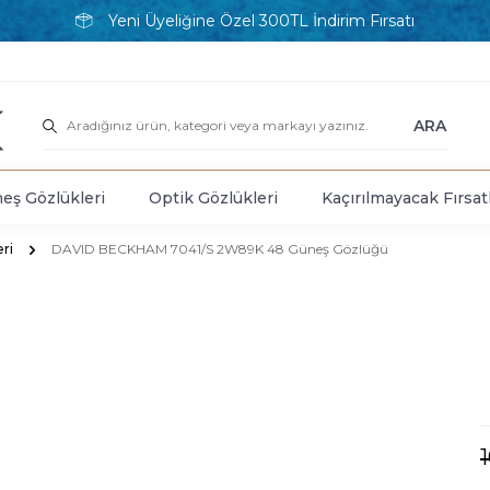
Yeni Üyeliğine Özel 300TL İndirim Fırsatı
ARA
eş Gözlükleri
Optik Gözlükleri
Kaçırılmayacak Fırsat
ri
DAVID BECKHAM 7041/S 2W89K 48 Güneş Gözlüğü