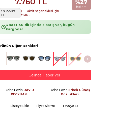
7.760
TL
%
27
indirim
3 x 2.587
Taksit seçenekleri için
TL
tıkla
3 saat 40 dk
içinde sipariş ver,
bugün
kargoda!
rünün Diğer Renkleri
Gelince Haber Ver
Daha Fazla
Daha Fazla
DAVID
Erkek Güneş
BECKHAM
Gözlükleri
Listeye Ekle
Fiyat Alarmı
Tavsiye Et