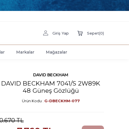
Giriş Yap
Sepet
(
0
)
lar
Markalar
Mağazalar
DAVID BECKHAM
DAVID BECKHAM 7041/S 2W89K
48 Güneş Gözlüğü
Ürün Kodu :
G-DBECKHM-077
10.670
TL