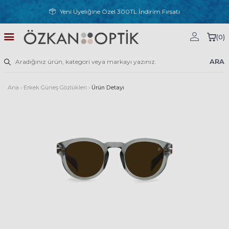
Yeni Üyeliğine Özel 300TL İndirim Fırsatı
(
0
)
ARA
Ana
›
Erkek Güneş Gözlükleri
›
Ürün Detayı