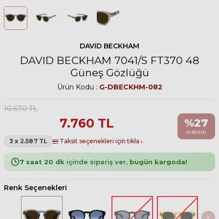
DAVID BECKHAM
DAVID BECKHAM 7041/S FT370 48
Güneş Gözlüğü
Ürün Kodu :
G-DBECKHM-082
10.670
TL
7.760
TL
%
27
indirim
3 x 2.587 TL
Taksit seçenekleri için tıkla
7 saat 20 dk
içinde sipariş ver,
bugün kargoda!
Renk Seçenekleri