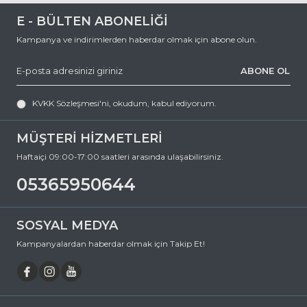
için,
E - BÜLTEN ABONELİĞİ
0 (536) 595 06 44
Kampanya ve indirimlerden haberdar olmak için abone olun.
numaralı telefonumuzu arayabilir veya
ABONE OL
destek@ozkanoptik.com
e-posta adresimize yazabilirsiniz.
KVKK Sözleşmesi'ni
, okudum, kabul ediyorum.
DAVID BECKHAM 7041/S FT370 48 Yuvarlak Asetat Güneş Gözlüğü,
hem göz sağlığınızı koruyan hem de stilinizi tamamlayan
mükemmel bir aksesuardır. Bu fırsatı kaçırmayın ve hemen
MÜŞTERİ HİZMETLERİ
sepetinize ekleyin. Siparişiniz en kısa sürede kapınıza gelsin. Keyifli
alışverişler dileriz.
Haftaiçi 09:00-17:00 saatleri arasında ulaşabilirsiniz.
Ürün Açıklaması
05365950644
Çerçeve Şekli
Yuvarlak
Çerçeve Rengi
Gri
SOSYAL MEDYA
Çerçeve Materyali
Asetat
Kampanyalardan haberdar olmak için Takip Et!
Cam Rengi
Kahverengi
Degrade
Hayır
Polarize
Hayır