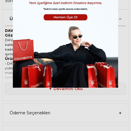
Sonbahar Şıklığı
,
David Beckham Erkek Güneş Gözlüğü
Ürün Açıklaması
DAVID BECKHAM 7041/S FT370 48 Gri Unisex Güneş
Gözlüğü
DAVID BECKHAM ikonik Yuvarlak Asetat güneş gözlüğü, tarzı ve
kaliteli malzemesi ile göz alıcı bir aksesuar. Hem erkekler hem de
kadınlar için uygun olan bu güneş gözlüğü, güneşin zararlı
ışınlarından korunmanızı sağlarken, stilinizi de yansıtır.
Ürün Faydaları
• DAVID BECKHAM 7041/S FT370 48 Gri Unisex güneş gözlüğü,
yüksek kaliteli Asetat çerçeveye ve Organik lense sahiptir. Bu
malzemeler, güneş gözlüğünüzün uzun ömürlü, dayanıklı ve
konforlu olmasını sağlar.
• DAVID BECKHAM 7041/S FT370 48 Unisex Gri güneş gözlüğü,
%100 UV koruması sunar. Bu sayede, gözlerinizi güneşin zararlı
▼ Devamını Oku
ışınlarından korur ve göz sağlığınızı korur. Yeşil cam rengi, ışığı
dengeli bir şekilde filtreler ve her ortamda rahat bir görüş sağlar.
Paket İçeriği
• DAVID BECKHAM 7041/S FT370 48 Gri Unisex Güneş Gözlüğü
• Kılıf
Ödeme Seçenekleri
• Gözlük temizleme spreyi
• Gözlük temizleme bezi
Ürün Kullanımı
• DAVID BECKHAM 7041/S FT370 48 Gri Unisex güneş