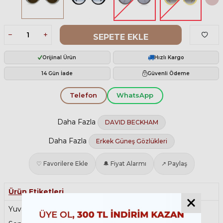
SEPETE EKLE
Orijinal Ürün
Hızlı Kargo
14 Gün İade
Güvenli Ödeme
Telefon
WhatsApp
Daha Fazla
DAVID BECKHAM
Daha Fazla
Erkek Güneş Gözlükleri
♡ Favorilere Ekle
🔔 Fiyat Alarmı
↗ Paylaş
Ürün Etiketleri
Yuvarlak Güneş Gözlüğü
,
Kemik Güneş Gözlüğü
,