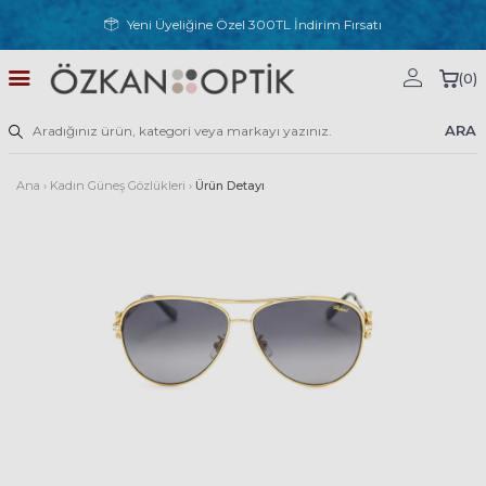
Yeni Üyeliğine Özel 300TL İndirim Fırsatı
(
0
)
ARA
Ana
›
Kadın Güneş Gözlükleri
›
Ürün Detayı