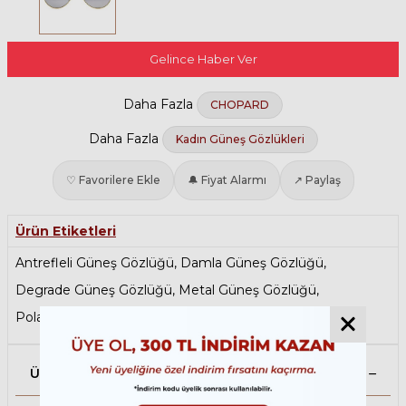
Gelince Haber Ver
Daha Fazla
CHOPARD
Daha Fazla
Kadın Güneş Gözlükleri
♡ Favorilere Ekle
🔔 Fiyat Alarmı
↗ Paylaş
Ürün Etiketleri
Antrefleli Güneş Gözlüğü
,
Damla Güneş Gözlüğü
,
Degrade Güneş Gözlüğü
,
Metal Güneş Gözlüğü
,
Polarize Güneş Gözlüğü
,
Sarı Güneş Gözlüğü
Ürün Açıklaması