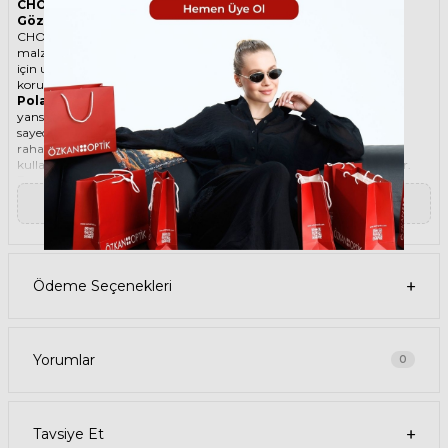
CHOPARD SCHC 17S 301P 59 Polarize Sarı Kadın Güneş
Gözlüğü
CHOPARD ikonik Damla Metal güneş gözlüğü, tarzı ve kaliteli
malzemesi ile göz alıcı bir aksesuar. Hem erkekler hem de kadınlar
için uygun olan bu güneş gözlüğü, güneşin zararlı ışınlarından
korunmanızı sağlarken, stilinizi de yansıtır.
Polarize güneş gözlüğü
, güneş ışınlarının yatay yüzeylerden
yansımasını engelleyen özel bir filtre içeren bir gözlük türüdür. Bu
sayede, gözlerinizin parlama, yansıma, kamaşma gibi
rahatsızlıklardan korunmasını sağlar. Polarize güneş gözlüğü
kullanmak, hem görüş kalitenizi artırır hem de göz sağlığınızı korur.
Degradeli güneş gözlüğü
, camın üst kısmının koyu, alt kısmının
ise açık renkli olduğu bir güneş gözlüğü türüdür. Bu sayede, hem
▼ Devamını Oku
güneş ışınlarının yüzünüze çarpmasını engeller hem de alt kısımdan
gelen ışığı daha net görmenizi sağlar. Degradeli güneş gözlüğü
kullanmak, hem görüş kalitenizi artırır hem de göz sağlığınızı korur.
Ürün Faydaları
• CHOPARD SCHC 17S 301P 59 Polarize Sarı Kadın güneş gözlüğü,
Ödeme Seçenekleri
yüksek kaliteli Metal çerçeveye ve Organik lense sahiptir. Bu
malzemeler, güneş gözlüğünüzün uzun ömürlü, dayanıklı ve
konforlu olmasını sağlar.
• CHOPARD SCHC 17S 301P 59 Kadın Polarize Sarı güneş gözlüğü,
%100 UV koruması sunar. Bu sayede, gözlerinizi güneşin zararlı
Yorumlar
0
ışınlarından korur ve göz sağlığınızı korur. Yeşil cam rengi, ışığı
dengeli bir şekilde filtreler ve her ortamda rahat bir görüş sağlar.
Paket İçeriği
• CHOPARD SCHC 17S 301P 59 Polarize Sarı Kadın Güneş Gözlüğü
Tavsiye Et
• Kılıf