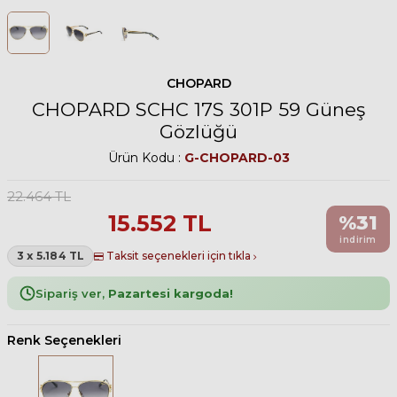
CHOPARD
CHOPARD SCHC 17S 301P 59 Güneş
Gözlüğü
Ürün Kodu :
G-CHOPARD-03
22.464
TL
15.552
TL
%
31
indirim
3 x 5.184 TL
Taksit seçenekleri için tıkla
Sipariş ver,
Pazartesi kargoda!
Renk Seçenekleri