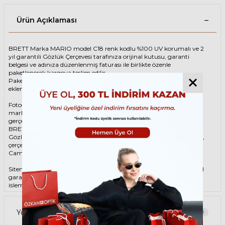
Ürün Açıklaması
BRETT Marka MARIO model C18 renk kodlu %100 UV korumalı ve 2
yıl garantili Gözlük Çerçevesi tarafınıza orijinal kutusu, garanti
belgesi ve adınıza düzenlenmiş faturası ile birlikte özenle
paketlenerek kargoya teslim edilir.
Paketinize ek olarak silme bezi ve temizleme spreyi ücretsiz olarak
eklenmektedir.
Fotoğraftaki Gözlük Çerçevesi kutusu gösterim amaçlı olup
markanın orijinal alternatiflerinden gönderim
gerçekleştirilebilmektedir.
BRETT Unisex Rose Gold Gözlük ÇerçevesiBRETT MARIO C18 49
Gözlük Çerçevesi çerçeve şekli Oval, hammaddesi Asetat-Titanyum,
çerçeve rengi Rose Gold renktir.
Camlar %100 korumalı renkli camların materyali ‘dir.
Sitemizden alacağınız BRETT Gözlük Çerçevesi %100 orijinal ve 2 yıl
garantilidir. Garanti kapsamındaki tüm parça değişim ve tamir
işlemlerini
ÖZKAN OPTİK
mağazalarından ücretsiz olarak destek
alabilirsiniz.
Garanti kapsamı dışındaki tüm parça değişim ve tamir işlemleri için
Yorumlar
0
parça ücreti karşılığında ömür boyu Özkan Optik mağazalarından