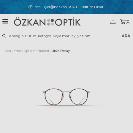
Yeni Üyeliğine Özel 300TL İndirim Fırsatı
(
0
)
ARA
Ana
›
Erkek Optik Gözlükleri
›
Ürün Detayı