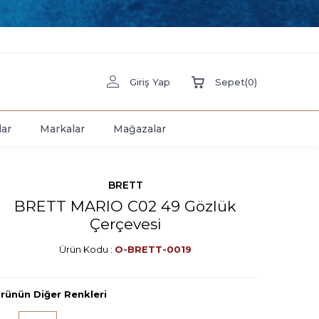
Giriş Yap
Sepet
(
0
)
lar
Markalar
Mağazalar
BRETT
BRETT MARIO C02 49 Gözlük
Çerçevesi
Ürün Kodu :
O-BRETT-0019
rünün Diğer Renkleri