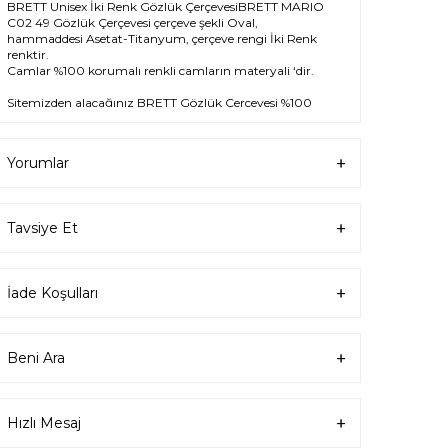
BRETT Unisex İki Renk Gözlük ÇerçevesiBRETT MARIO
C02 49 Gözlük Çerçevesi çerçeve şekli Oval,
hammaddesi Asetat-Titanyum, çerçeve rengi İki Renk
renktir.
Camlar %100 korumalı renkli camların materyali ‘dir.
Sitemizden alacağınız BRETT Gözlük Çerçevesi %100
orijinal ve 2 yıl garantilidir. Garanti kapsamındaki tüm
parça değişim ve tamir işlemlerini
ÖZKAN OPTİK
mağazalarından ücretsiz olarak destek alabilirsiniz.
Yorumlar
Garanti kapsamı dışındaki tüm parça değişim ve tamir
işlemleri için parça ücreti karşılığında ömür boyu
Özkan Optik mağazalarından destek alabilirsiniz ya da
Tavsiye Et
destek@ozkanoptik.com
mail adresinden her
zaman talep oluşturabilirsiniz.
İade Koşulları
Ürün Açıklaması
Çerçeve Şekli
Oval
Beni Ara
Çerçeve Rengi
İki Renk
Hızlı Mesaj
Çerçeve Materyali
Asetat-Titanyum