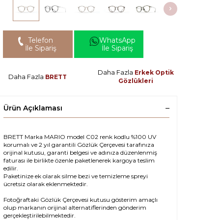
Telefon
WhatsApp
İle Sipariş
İle Sipariş
Daha Fazla
Erkek Optik
Daha Fazla
BRETT
Gözlükleri
Ürün Açıklaması
BRETT Marka MARIO model C02 renk kodlu %100 UV
korumalı ve 2 yıl garantili Gözlük Çerçevesi tarafınıza
orijinal kutusu, garanti belgesi ve adınıza düzenlenmiş
faturası ile birlikte özenle paketlenerek kargoya teslim
edilir.
Paketinize ek olarak silme bezi ve temizleme spreyi
ücretsiz olarak eklenmektedir.
Fotoğraftaki Gözlük Çerçevesi kutusu gösterim amaçlı
olup markanın orijinal alternatiflerinden gönderim
gerçekleştirilebilmektedir.