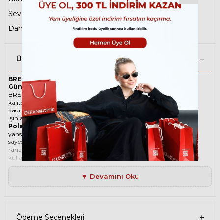
Sevgililer Gününe Özel
,
Sene Sonu Fırsatları
,
Damla Güneş Gözlüğü
Ürün Açıklaması
BRETT CARROLL SUN C04 57 Polarize Lacivert Unisex
Güneş Gözlüğü
BRETT ikonik Damla Asetat-Titanyum güneş gözlüğü, tarzı ve
kaliteli malzemesi ile göz alıcı bir aksesuar. Hem erkekler hem de
kadınlar için uygun olan bu güneş gözlüğü, güneşin zararlı
ışınlarından korunmanızı sağlarken, stilinizi de yansıtır.
Polarize güneş gözlüğü
, güneş ışınlarının yatay yüzeylerden
yansımasını engelleyen özel bir filtre içeren bir gözlük türüdür. Bu
sayede, gözlerinizin parlama, yansıma, kamaşma gibi
rahatsızlıklardan korunmasını sağlar. Polarize güneş gözlüğü
kullanmak, hem görüş kalitenizi artırır hem de göz sağlığınızı korur.
Degradeli güneş gözlüğü
, camın üst kısmının koyu, alt kısmının
ise açık renkli olduğu bir güneş gözlüğü türüdür. Bu sayede, hem
▼ Devamını Oku
güneş ışınlarının yüzünüze çarpmasını engeller hem de alt kısımdan
gelen ışığı daha net görmenizi sağlar. Degradeli güneş gözlüğü
kullanmak, hem görüş kalitenizi artırır hem de göz sağlığınızı korur.
Ürün Faydaları
• BRETT CARROLL SUN C04 57 Polarize Lacivert Unisex güneş
Ödeme Seçenekleri