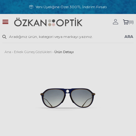
Yeni Üyeliğine Özel 300TL İndirim Fırsatı
(
0
)
ARA
Ana
›
Erkek Güneş Gözlükleri
›
Ürün Detayı