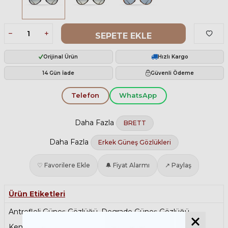
SEPETE EKLE
Orijinal Ürün
Hızlı Kargo
14 Gün İade
Güvenli Ödeme
Telefon
WhatsApp
Daha Fazla
BRETT
Daha Fazla
Erkek Güneş Gözlükleri
♡ Favorilere Ekle
🔔 Fiyat Alarmı
↗ Paylaş
Ürün Etiketleri
Antrefleli Güneş Gözlüğü
,
Degrade Güneş Gözlüğü
,
Kemik Güneş Gözlüğü
,
Polarize Güneş Gözlüğü
,