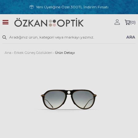
Yeni Üyeliğine Özel 300TL İndirim Fırsatı
(
0
)
ARA
Ana
›
Erkek Güneş Gözlükleri
›
Ürün Detayı