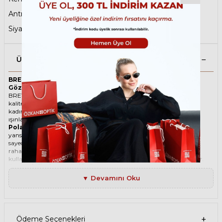
Antrefleli Güneş Gözlüğü
,
Polarize Güneş Gözlüğü
,
Siyah Güneş Gözlüğü
,
Sene Sonu Fırsatları
Ürün Açıklaması
BRETT CARROLL SUN C03 57 Polarize Siyah Unisex Güneş
Gözlüğü
BRETT ikonik Damla Asetat-Titanyum güneş gözlüğü, tarzı ve
kaliteli malzemesi ile göz alıcı bir aksesuar. Hem erkekler hem de
kadınlar için uygun olan bu güneş gözlüğü, güneşin zararlı
ışınlarından korunmanızı sağlarken, stilinizi de yansıtır.
Polarize güneş gözlüğü
, güneş ışınlarının yatay yüzeylerden
yansımasını engelleyen özel bir filtre içeren bir gözlük türüdür. Bu
sayede, gözlerinizin parlama, yansıma, kamaşma gibi
rahatsızlıklardan korunmasını sağlar. Polarize güneş gözlüğü
kullanmak, hem görüş kalitenizi artırır hem de göz sağlığınızı korur.
Degradeli güneş gözlüğü
, camın üst kısmının koyu, alt kısmının
ise açık renkli olduğu bir güneş gözlüğü türüdür. Bu sayede, hem
▼ Devamını Oku
güneş ışınlarının yüzünüze çarpmasını engeller hem de alt kısımdan
gelen ışığı daha net görmenizi sağlar. Degradeli güneş gözlüğü
kullanmak, hem görüş kalitenizi artırır hem de göz sağlığınızı korur.
Ürün Faydaları
• BRETT CARROLL SUN C03 57 Polarize Siyah Unisex güneş
Ödeme Seçenekleri