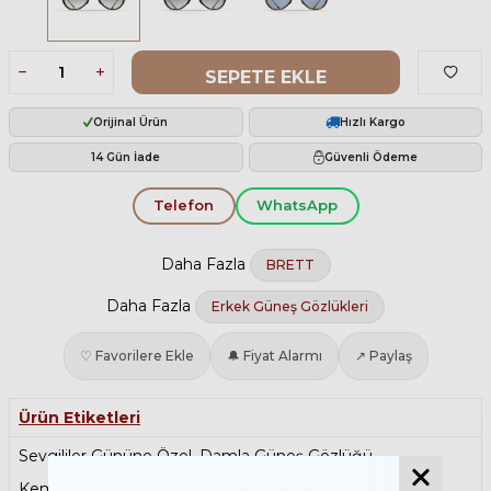
SEPETE EKLE
Orijinal Ürün
Hızlı Kargo
14 Gün İade
Güvenli Ödeme
Telefon
WhatsApp
Daha Fazla
BRETT
Daha Fazla
Erkek Güneş Gözlükleri
♡ Favorilere Ekle
🔔 Fiyat Alarmı
↗ Paylaş
Ürün Etiketleri
Sevgililer Gününe Özel
,
Damla Güneş Gözlüğü
,
Kemik Güneş Gözlüğü
,
Degrade Güneş Gözlüğü
,