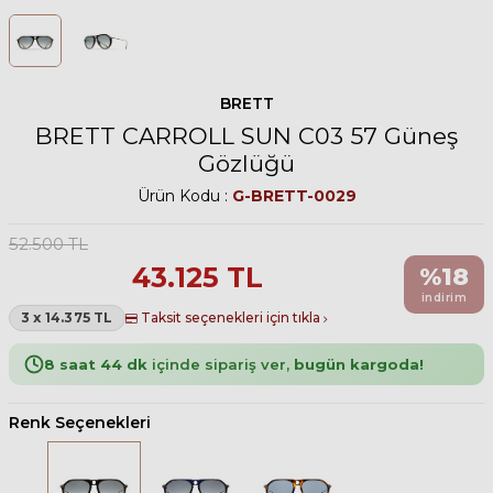
BRETT
BRETT CARROLL SUN C03 57 Güneş
Gözlüğü
Ürün Kodu :
G-BRETT-0029
52.500
TL
43.125
TL
%
18
indirim
3 x 14.375 TL
Taksit seçenekleri için tıkla
8 saat 44 dk
içinde sipariş ver,
bugün kargoda!
Renk Seçenekleri