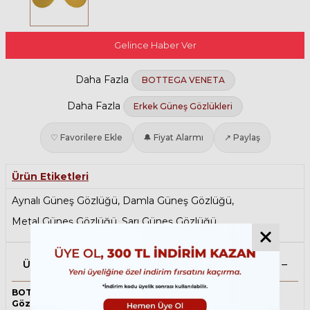
Gelince Haber Ver
Daha Fazla
BOTTEGA VENETA
Daha Fazla
Erkek Güneş Gözlükleri
♡ Favorilere Ekle
🔔 Fiyat Alarmı
↗ Paylaş
Ürün Etiketleri
Aynalı Güneş Gözlüğü
,
Damla Güneş Gözlüğü
,
Metal Güneş Gözlüğü
,
Sarı Güneş Gözlüğü
Ürün Açıklaması
BOTTEGA VENETA 1054SA 003 61 Sarı Unisex Güneş
Gözlüğü