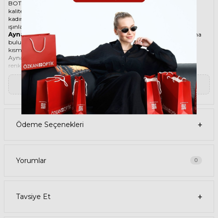
BOTTEGA VENETA ikonik Damla Metal güneş gözlüğü, tarzı ve
kaliteli malzemesi ile göz alıcı bir aksesuar. Hem erkekler hem de
kadınlar için uygun olan bu güneş gözlüğü, güneşin zararlı
ışınlarından korunmanızı sağlarken, stilinizi de yansıtır.
Aynalı güneş gözlüğü
, lenslerin dış kısmında yansıtıcı bir kaplama
bulunan güneş gözlüğüdür. Bu kaplama, güneş ışınlarının bir
kısmını geri yansıtarak gözleri korur ve parlama etkisini azaltır.
Aynalı güneş gözlükleri, hem erkekler hem de kadınlar için farklı
renk, şekil ve tasarımlarda üretilir. Aynalı güneş gözlükleri, spor,
klasik, retro veya modern bir görünüm sağlayabilir. Aynalı güneş
gözlükleri, aynı zamanda şık ve ilgi çekici bir aksesuar olarak da
▼ Devamını Oku
kullanılabilir.
Ürün Faydaları
• BOTTEGA VENETA 1054SA 003 61 Sarı Unisex güneş gözlüğü,
yüksek kaliteli Metal çerçeveye ve Organik lense sahiptir. Bu
malzemeler, güneş gözlüğünüzün uzun ömürlü, dayanıklı ve
Ödeme Seçenekleri
konforlu olmasını sağlar.
• BOTTEGA VENETA 1054SA 003 61 Unisex Sarı güneş gözlüğü,
%100 UV koruması sunar. Bu sayede, gözlerinizi güneşin zararlı
ışınlarından korur ve göz sağlığınızı korur. Yeşil cam rengi, ışığı
dengeli bir şekilde filtreler ve her ortamda rahat bir görüş sağlar.
Yorumlar
0
Paket İçeriği
• BOTTEGA VENETA 1054SA 003 61 Sarı Unisex Güneş Gözlüğü
• Kılıf
• Gözlük temizleme spreyi
Tavsiye Et
• Gözlük temizleme bezi
Ürün Kullanımı
• BOTTEGA VENETA 1054SA 003 61 Sarı Unisex güneş gözlüğünüzü,