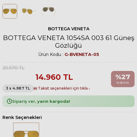
BOTTEGA VENETA
BOTTEGA VENETA 1054SA 003 61 Güneş
Gözlüğü
Ürün Kodu :
G-BVENETA-05
20.570
TL
14.960
TL
%
27
indirim
3 x 4.987 TL
Taksit seçenekleri için tıkla
Sipariş ver,
yarın kargoda!
Renk Seçenekleri