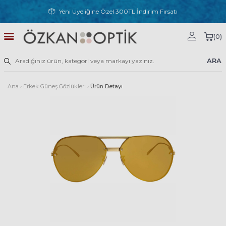
Yeni Üyeliğine Özel 300TL İndirim Fırsatı
(
0
)
ARA
Ana
›
Erkek Güneş Gözlükleri
›
Ürün Detayı