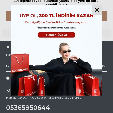
Aradığınız cevabı bulamadıysanız bize yeni bir soru
sorabilirsiniz
DEFTERE YAZ
Sonuç bulunamadı.
E - BÜLTEN ABONELİĞİ
Kampanya ve indirimlerden haberdar olmak için abone olun.
ABONE OL
KVKK Sözleşmesi'ni
, okudum, kabul ediyorum.
MÜŞTERİ HİZMETLERİ
Haftaiçi 09:00-17:00 saatleri arasında ulaşabilirsiniz.
05365950644