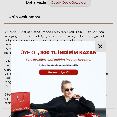
Daha Fazla
Çocuk Optik Gözlükleri
Ürün Açıklaması
VERSACE Marka 3009U model 5504 renk kodlu %100 UV korumalı
ve 2 yıl garantili Gözlük Çerçevesi tarafınıza orijinal kutusu, garanti
belgesi ve adınıza düzenlenmiş faturası ile birlikte özenle
paketlenerek kargoya teslim edilir.
Paketinize ek olarak silme bezi ve temizleme spreyi ücretsiz olarak
eklenmektedir.
Fotoğraftaki Gözlük Çerçevesi kutusu gösterim amaçlı olup
markanın orijinal alternatiflerinden gönderim
gerçekleştirilebilmektedir.
VERSACE Çocuk Kırmızı Gözlük ÇerçevesiVERSACE 3009U 5504 48
Gözlük Çerçevesi çerçeve şekli Oval, hammaddesi Asetat, çerçeve
rengi Kırmızı renktir.
Camlar %100 korumalı renkli camların materyali ‘dir.
Sitemizden alacağınız VERSACE Gözlük Çerçevesi %100 orijinal ve 2
yıl garantilidir. Garanti kapsamındaki tüm parça değişim ve tamir
işlemlerini
ÖZKAN OPTİK
mağazalarından ücretsiz olarak destek
alabilirsiniz.
Garanti kapsamı dışındaki tüm parça değişim ve tamir işlemleri için
Yorumlar
0