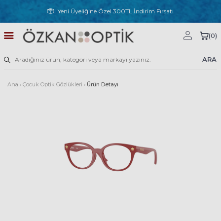
Yeni Üyeliğine Özel 300TL İndirim Fırsatı
(
0
)
ARA
Ana
›
Çocuk Optik Gözlükleri
›
Ürün Detayı