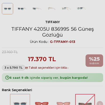
TIFFANY
TIFFANY 4205U 83699S 56 Güneş
Gözlüğü
Ürün Kodu :
G-TFFANY-013
23.160
TL
17.370
TL
%
25
indirim
3 x 5.790 TL
Taksit seçenekleri için tıkla
6 saat 9 dk
içinde sipariş ver,
bugün kargoda!
Renk Seçenekleri