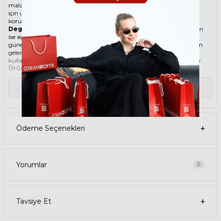
malzemesi ile göz alıcı bir aksesuar. Hem erkekler hem de kadınlar
için uygun olan bu güneş gözlüğü, güneşin zararlı ışınlarından
korunmanızı sağlarken, stilinizi de yansıtır.
Degradeli güneş gözlüğü
, camın üst kısmının koyu, alt kısmının
ise açık renkli olduğu bir güneş gözlüğü türüdür. Bu sayede, hem
güneş ışınlarının yüzünüze çarpmasını engeller hem de alt kısımdan
gelen ışığı daha net görmenizi sağlar. Degradeli güneş gözlüğü
kullanmak, hem görüş kalitenizi artırır hem de göz sağlığınızı korur.
Ürün Faydaları
• TIFFANY 4205U 83699S 56 Beyaz Kadın güneş gözlüğü, yüksek
kaliteli Asetat çerçeveye ve Organik lense sahiptir. Bu malzemeler,
▼ Devamını Oku
güneş gözlüğünüzün uzun ömürlü, dayanıklı ve konforlu olmasını
sağlar.
• TIFFANY 4205U 83699S 56 Kadın Beyaz güneş gözlüğü, %100 UV
koruması sunar. Bu sayede, gözlerinizi güneşin zararlı ışınlarından
korur ve göz sağlığınızı korur. Yeşil cam rengi, ışığı dengeli bir şekilde
Ödeme Seçenekleri
filtreler ve her ortamda rahat bir görüş sağlar.
Paket İçeriği
• TIFFANY 4205U 83699S 56 Beyaz Kadın Güneş Gözlüğü
• Kılıf
• Gözlük temizleme spreyi
Yorumlar
0
• Gözlük temizleme bezi
Ürün Kullanımı
• TIFFANY 4205U 83699S 56 Beyaz Kadın güneş gözlüğünüzü,
güneşli havalarda veya ışığın fazla olduğu ortamlarda
Tavsiye Et
kullanabilirsiniz. Güneş gözlüğünüzü, yüz şeklinize uygun bir
şekilde takın ve burun pedlerini ayarlayın. Güneş gözlüğünüzü
çıkardığınızda, kılıfına koyun ve temiz bir bezle silin.