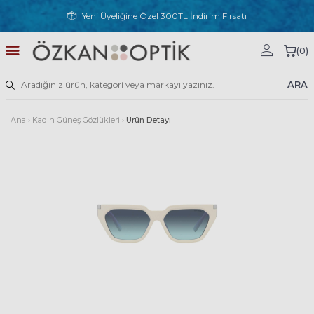
Yeni Üyeliğine Özel 300TL İndirim Fırsatı
(
0
)
ARA
Ana
›
Kadın Güneş Gözlükleri
›
Ürün Detayı