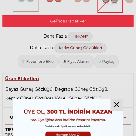
Gelince Haber Ver
Daha Fazla
TIFFANY
Daha Fazla
Kadın Güneş Gözlükleri
♡ Favorilere Ekle
🔔 Fiyat Alarmı
↗ Paylaş
Ürün Etiketleri
Beyaz Güneş Gözlüğü
,
Degrade Güneş Gözlüğü
,
Kemik Güneş Gözlüğü
,
Köşeli Güneş Gözlüğü
Ürün Açıklaması
TIFFANY 4205U 83699S 56 Beyaz Kadın Güneş Gözlüğü
TIFFANY ikonik Geometrik Asetat güneş gözlüğü, tarzı ve kaliteli