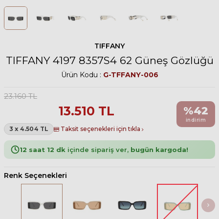
TIFFANY
TIFFANY 4197 8357S4 62 Güneş Gözlüğü
Ürün Kodu :
G-TFFANY-006
23.160
TL
13.510
TL
%
42
indirim
3 x 4.504 TL
Taksit seçenekleri için tıkla
12 saat 12 dk
içinde sipariş ver,
bugün kargoda!
Renk Seçenekleri