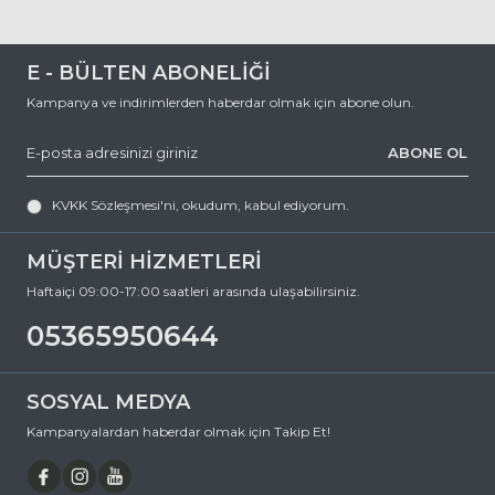
arasında hizmet vermektedir. Her türlü soru, şikayet ve önerileriniz
için,
0 (536) 595 06 44
E - BÜLTEN ABONELİĞİ
numaralı telefonumuzu arayabilir veya
Kampanya ve indirimlerden haberdar olmak için abone olun.
destek@ozkanoptik.com
ABONE OL
e-posta adresimize yazabilirsiniz.
TIFFANY 4197 8357S4 62 Köşeli Asetat Güneş Gözlüğü, hem göz
KVKK Sözleşmesi'ni
, okudum, kabul ediyorum.
sağlığınızı koruyan hem de stilinizi tamamlayan mükemmel bir
aksesuardır. Bu fırsatı kaçırmayın ve hemen sepetinize ekleyin.
Siparişiniz en kısa sürede kapınıza gelsin. Keyifli alışverişler dileriz.
MÜŞTERİ HİZMETLERİ
Ürün Açıklaması
Haftaiçi 09:00-17:00 saatleri arasında ulaşabilirsiniz.
Çerçeve Şekli
Köşeli
05365950644
Çerçeve Rengi
Beyaz
Çerçeve Materyali
Asetat
SOSYAL MEDYA
Cam Rengi
Füme
Kampanyalardan haberdar olmak için Takip Et!
Degrade
Hayır