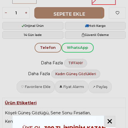
SEPETE EKLE
Orijinal Ürün
Hızlı Kargo
14 Gün İade
Güvenli Ödeme
Telefon
WhatsApp
Daha Fazla
TIFFANY
Daha Fazla
Kadın Güneş Gözlükleri
♡ Favorilere Ekle
🔔 Fiyat Alarmı
↗ Paylaş
Ürün Etiketleri
Köşeli Güneş Gözlüğü
,
Sene Sonu Fırsatları
,
Kemik Güneş Gözlüğü
,
Sonbahar Şıklığı
,