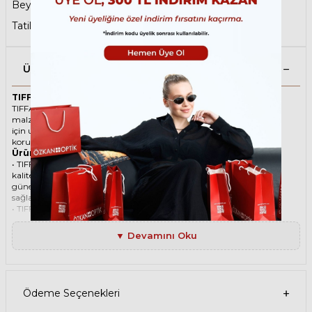
Beyaz Güneş Gözlüğü
,
Anneler Günü
,
Tatil Öncesi Son Durak
Ürün Açıklaması
TIFFANY 4197 8357S4 62 Beyaz Kadın Güneş Gözlüğü
TIFFANY ikonik Köşeli Asetat güneş gözlüğü, tarzı ve kaliteli
malzemesi ile göz alıcı bir aksesuar. Hem erkekler hem de kadınlar
için uygun olan bu güneş gözlüğü, güneşin zararlı ışınlarından
korunmanızı sağlarken, stilinizi de yansıtır.
Ürün Faydaları
• TIFFANY 4197 8357S4 62 Beyaz Kadın güneş gözlüğü, yüksek
kaliteli Asetat çerçeveye ve Organik lense sahiptir. Bu malzemeler,
güneş gözlüğünüzün uzun ömürlü, dayanıklı ve konforlu olmasını
sağlar.
• TIFFANY 4197 8357S4 62 Kadın Beyaz güneş gözlüğü, %100 UV
koruması sunar. Bu sayede, gözlerinizi güneşin zararlı ışınlarından
korur ve göz sağlığınızı korur. Yeşil cam rengi, ışığı dengeli bir şekilde
▼ Devamını Oku
filtreler ve her ortamda rahat bir görüş sağlar.
Paket İçeriği
• TIFFANY 4197 8357S4 62 Beyaz Kadın Güneş Gözlüğü
• Kılıf
• Gözlük temizleme spreyi
Ödeme Seçenekleri
• Gözlük temizleme bezi
Ürün Kullanımı