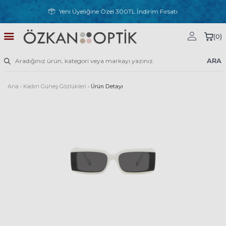
Yeni Üyeliğine Özel 300TL İndirim Fırsatı
(
0
)
ARA
Ana
›
Kadın Güneş Gözlükleri
›
Ürün Detayı