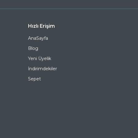
soru, şikayet ve önerileriniz için,
0 (536) 595 06 44
numaralı telefonumuzu arayabilir veya
destek@ozkanoptik.com
e-posta adresimize
yazabilirsiniz.
TIFFANY 4232 80553C 53 Cat Eye Asetat Güneş
Hızlı Erişim
Gözlüğü, hem göz sağlığınızı koruyan hem de stilinizi
tamamlayan mükemmel bir aksesuardır. Bu fırsatı
AnaSayfa
kaçırmayın ve hemen sepetinize ekleyin. Siparişiniz en
kısa sürede kapınıza gelsin. Keyifli alışverişler dileriz.
Blog
Yeni Üyelik
Ürün Açıklaması
İndirimdekiler
Çerçeve Şekli
Cat Eye
Sepet
Çerçeve Rengi
İki Renk
Cam Rengi
Füme
Degrade
Evet
Polarize
Hayır