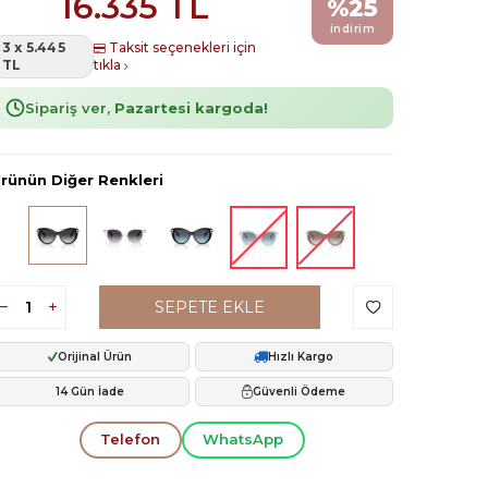
16.335
TL
%
25
indirim
3 x 5.445
Taksit seçenekleri için
TL
tıkla
Sipariş ver,
Pazartesi kargoda!
rünün Diğer Renkleri
SEPETE EKLE
Orijinal Ürün
Hızlı Kargo
14 Gün İade
Güvenli Ödeme
Telefon
WhatsApp