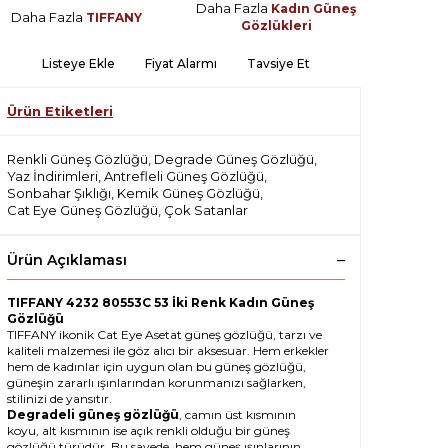
Daha Fazla
Kadın Güneş
Daha Fazla
TIFFANY
Gözlükleri
Listeye Ekle
Fiyat Alarmı
Tavsiye Et
Ürün Etiketleri
Renkli Güneş Gözlüğü
,
Degrade Güneş Gözlüğü
,
Yaz İndirimleri
,
Antrefleli Güneş Gözlüğü
,
Sonbahar Şıklığı
,
Kemik Güneş Gözlüğü
,
Cat Eye Güneş Gözlüğü
,
Çok Satanlar
Ürün Açıklaması
TIFFANY 4232 80553C 53 İki Renk Kadın Güneş
Gözlüğü
TIFFANY ikonik Cat Eye Asetat güneş gözlüğü, tarzı ve
kaliteli malzemesi ile göz alıcı bir aksesuar. Hem erkekler
hem de kadınlar için uygun olan bu güneş gözlüğü,
güneşin zararlı ışınlarından korunmanızı sağlarken,
stilinizi de yansıtır.
Degradeli güneş gözlüğü
, camın üst kısmının
koyu, alt kısmının ise açık renkli olduğu bir güneş
gözlüğü türüdür. Bu sayede, hem güneş ışınlarının