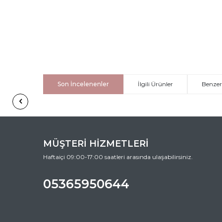
Son İncelenenler
İlgili Ürünler
Benzer
MÜŞTERİ HİZMETLERİ
Haftaiçi 09:00-17:00 saatleri arasında ulaşabilirsiniz.
05365950644