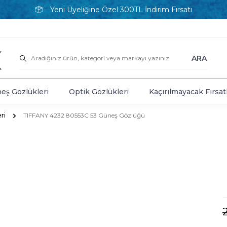
Yeni Üyeliğine Özel 300TL İndirim Fırsatı
ARA
eş Gözlükleri
Optik Gözlükleri
Kaçırılmayacak Fırsat
ri
TIFFANY 4232 80553C 53 Güneş Gözlüğü