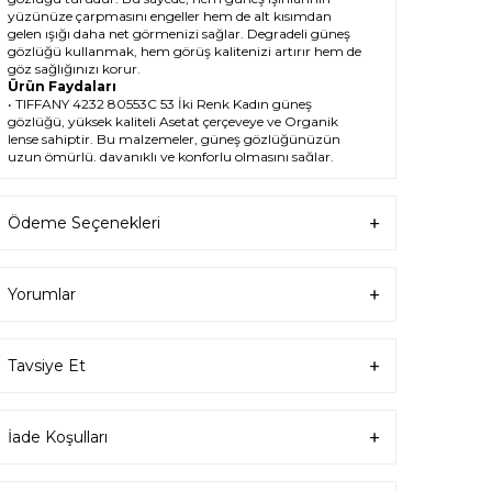
yüzünüze çarpmasını engeller hem de alt kısımdan
gelen ışığı daha net görmenizi sağlar. Degradeli güneş
gözlüğü kullanmak, hem görüş kalitenizi artırır hem de
göz sağlığınızı korur.
Ürün Faydaları
• TIFFANY 4232 80553C 53 İki Renk Kadın güneş
gözlüğü, yüksek kaliteli Asetat çerçeveye ve Organik
lense sahiptir. Bu malzemeler, güneş gözlüğünüzün
uzun ömürlü, dayanıklı ve konforlu olmasını sağlar.
• TIFFANY 4232 80553C 53 Kadın İki Renk güneş
gözlüğü, %100 UV koruması sunar. Bu sayede,
gözlerinizi güneşin zararlı ışınlarından korur ve göz
Ödeme Seçenekleri
sağlığınızı korur. Yeşil cam rengi, ışığı dengeli bir şekilde
filtreler ve her ortamda rahat bir görüş sağlar.
Paket İçeriği
• TIFFANY 4232 80553C 53 İki Renk Kadın Güneş
Yorumlar
Gözlüğü
• Kılıf
• Gözlük temizleme spreyi
• Gözlük temizleme bezi
Tavsiye Et
Ürün Kullanımı
• TIFFANY 4232 80553C 53 İki Renk Kadın güneş
gözlüğünüzü, güneşli havalarda veya ışığın fazla
olduğu ortamlarda kullanabilirsiniz. Güneş
İade Koşulları
gözlüğünüzü, yüz şeklinize uygun bir şekilde takın ve
burun pedlerini ayarlayın. Güneş gözlüğünüzü
çıkardığınızda, kılıfına koyun ve temiz bir bezle silin.
• TIFFANY Cat Eye Asetat güneş gözlüğünüzü, farklı