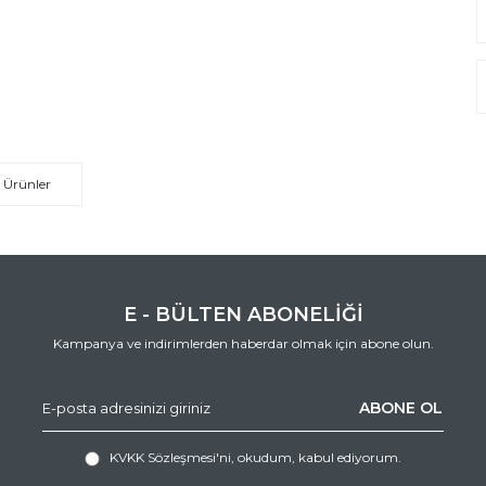
 Ürünler
E - BÜLTEN ABONELİĞİ
Kampanya ve indirimlerden haberdar olmak için abone olun.
ABONE OL
KVKK Sözleşmesi'ni
, okudum, kabul ediyorum.