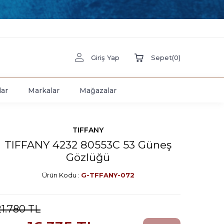
Giriş Yap
Sepet
(
0
)
lar
Markalar
Mağazalar
TIFFANY
TIFFANY 4232 80553C 53 Güneş
Gözlüğü
Ürün Kodu :
G-TFFANY-072
21.780
TL