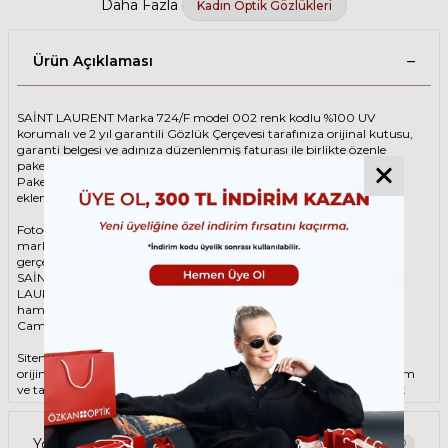
Daha Fazla
Kadın Optik Gözlükleri
Ürün Açıklaması
SAİNT LAURENT Marka 724/F model 002 renk kodlu %100 UV
korumalı ve 2 yıl garantili Gözlük Çerçevesi tarafınıza orijinal kutusu,
garanti belgesi ve adınıza düzenlenmiş faturası ile birlikte özenle
paketlenerek kargoya teslim edilir.
Paketinize ek olarak silme bezi ve temizleme spreyi ücretsiz olarak
eklenmektedir.
Fotoğraftaki Gözlük Çerçevesi kutusu gösterim amaçlı olup
markanın orijinal alternatiflerinden gönderim
gerçekleştirilebilmektedir.
SAİNT LAURENT Kadın Kahverengi Gözlük ÇerçevesiSAİNT
LAURENT 724/F 002 53 Gözlük Çerçevesi çerçeve şekli Oval,
hammaddesi Asetat, çerçeve rengi Kahverengi renktir.
Camlar %100 korumalı renkli camların materyali ‘dir.
Sitemizden alacağınız SAİNT LAURENT Gözlük Çerçevesi %100
orijinal ve 2 yıl garantilidir. Garanti kapsamındaki tüm parça değişim
ve tamir işlemlerini
ÖZKAN OPTİK
mağazalarından ücretsiz olarak
destek alabilirsiniz.
Garanti kapsamı dışındaki tüm parça değişim ve tamir işlemleri için
Yorumlar
0