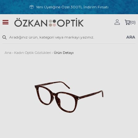
Yeni Üyeliğine Özel 300TL İndirim Fırsatı
(
0
)
ARA
Ana
›
Kadın Optik Gözlükleri
›
Ürün Detayı