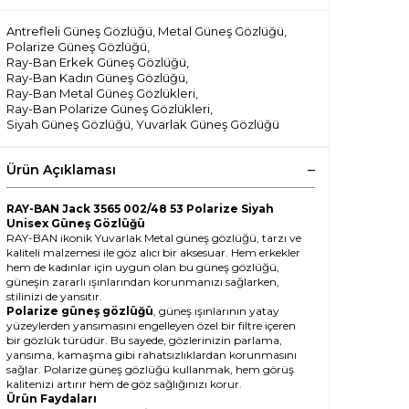
Antrefleli Güneş Gözlüğü
,
Metal Güneş Gözlüğü
,
Polarize Güneş Gözlüğü
,
Ray-Ban Erkek Güneş Gözlüğü
,
Ray-Ban Kadın Güneş Gözlüğü
,
Ray-Ban Metal Güneş Gözlükleri
,
Ray-Ban Polarize Güneş Gözlükleri
,
Siyah Güneş Gözlüğü
,
Yuvarlak Güneş Gözlüğü
Ürün Açıklaması
RAY-BAN Jack 3565 002/48 53 Polarize Siyah
Unisex Güneş Gözlüğü
RAY-BAN ikonik Yuvarlak Metal güneş gözlüğü, tarzı ve
kaliteli malzemesi ile göz alıcı bir aksesuar. Hem erkekler
hem de kadınlar için uygun olan bu güneş gözlüğü,
güneşin zararlı ışınlarından korunmanızı sağlarken,
stilinizi de yansıtır.
Polarize güneş gözlüğü
, güneş ışınlarının yatay
yüzeylerden yansımasını engelleyen özel bir filtre içeren
bir gözlük türüdür. Bu sayede, gözlerinizin parlama,
yansıma, kamaşma gibi rahatsızlıklardan korunmasını
sağlar. Polarize güneş gözlüğü kullanmak, hem görüş
kalitenizi artırır hem de göz sağlığınızı korur.
Ürün Faydaları