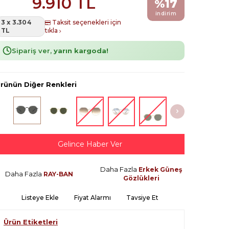
9.910
TL
%
17
indirim
3 x 3.304
Taksit seçenekleri için
TL
tıkla
Sipariş ver,
yarın kargoda!
rünün Diğer Renkleri
Gelince Haber Ver
Daha Fazla
Erkek Güneş
Daha Fazla
RAY-BAN
Gözlükleri
Listeye Ekle
Fiyat Alarmı
Tavsiye Et
Ürün Etiketleri