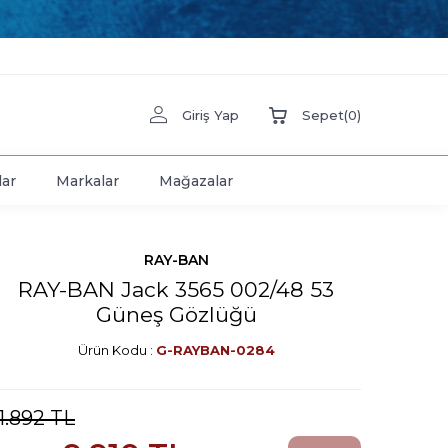
Giriş Yap
Sepet
(
0
)
lar
Markalar
Mağazalar
RAY-BAN
RAY-BAN Jack 3565 002/48 53
Güneş Gözlüğü
Ürün Kodu :
G-RAYBAN-0284
1.892
TL