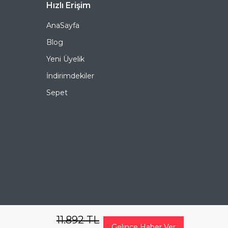
RAY-BAN Jack 3565 002/48 53 Yuvarlak Metal Güneş
Hızlı Erişim
Gözlüğü, hem göz sağlığınızı koruyan hem de stilinizi
tamamlayan mükemmel bir aksesuardır. Bu fırsatı
AnaSayfa
kaçırmayın ve hemen sepetinize ekleyin. Siparişiniz en
kısa sürede kapınıza gelsin. Keyifli alışverişler dileriz.
Blog
Yeni Üyelik
Ürün Açıklaması
İndirimdekiler
Çerçeve Şekli
Yuvarlak
Sepet
Çerçeve Rengi
Siyah
Çerçeve Materyali
Metal
Cam Rengi
Füme
Degrade
Hayır
Polarize
Evet
11.892
TL
Gelince Haber Ver
Ayna
Hayır