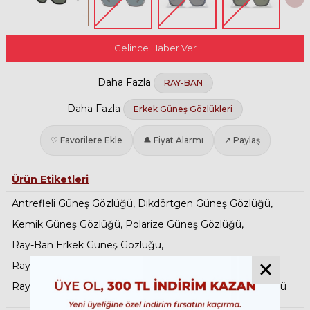
Gelince Haber Ver
Daha Fazla
RAY-BAN
Daha Fazla
Erkek Güneş Gözlükleri
♡ Favorilere Ekle
🔔 Fiyat Alarmı
↗ Paylaş
Ürün Etiketleri
Antrefleli Güneş Gözlüğü
,
Dikdörtgen Güneş Gözlüğü
,
Kemik Güneş Gözlüğü
,
Polarize Güneş Gözlüğü
,
Ray-Ban Erkek Güneş Gözlüğü
,
Ray-Ban Kadın Güneş Gözlüğü
,
Ray-Ban Polarize Güneş Gözlükleri
,
Siyah Güneş Gözlüğü