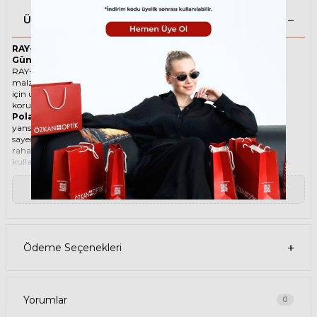
Ürün Açıklaması
RAY-BAN Burbank 2283 901 58 55 Polarize Siyah Unisex
Güneş Gözlüğü
RAY-BAN ikonik Dikdörtgen Asetat güneş gözlüğü, tarzı ve kaliteli
malzemesi ile göz alıcı bir aksesuar. Hem erkekler hem de kadınlar
için uygun olan bu güneş gözlüğü, güneşin zararlı ışınlarından
korunmanızı sağlarken, stilinizi de yansıtır.
Polarize güneş gözlüğü
, güneş ışınlarının yatay yüzeylerden
yansımasını engelleyen özel bir filtre içeren bir gözlük türüdür. Bu
sayede, gözlerinizin parlama, yansıma, kamaşma gibi
rahatsızlıklardan korunmasını sağlar. Polarize güneş gözlüğü
kullanmak, hem görüş kalitenizi artırır hem de göz sağlığınızı korur.
Ürün Faydaları
• RAY-BAN Burbank 2283 901 58 55 Polarize Siyah Unisex güneş
▼ Devamını Oku
gözlüğü, yüksek kaliteli Asetat çerçeveye ve Kristal lense sahiptir. Bu
malzemeler, güneş gözlüğünüzün uzun ömürlü, dayanıklı ve
konforlu olmasını sağlar.
• RAY-BAN Burbank 2283 901 58 55 Unisex Polarize Siyah güneş
gözlüğü, %100 UV koruması sunar. Bu sayede, gözlerinizi güneşin
Ödeme Seçenekleri
zararlı ışınlarından korur ve göz sağlığınızı korur. Yeşil cam rengi,
ışığı dengeli bir şekilde filtreler ve her ortamda rahat bir görüş sağlar.
Paket İçeriği
• RAY-BAN Burbank 2283 901 58 55 Polarize Siyah Unisex Güneş
Gözlüğü
Yorumlar
0
• Kılıf