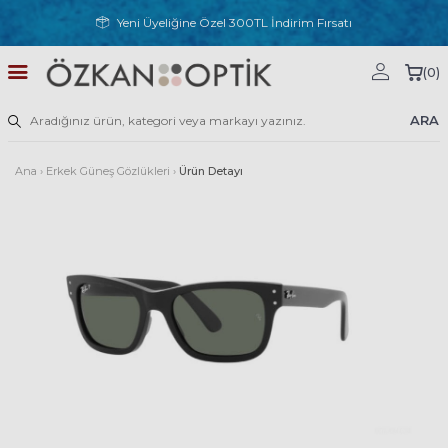
Yeni Üyeliğine Özel 300TL İndirim Fırsatı
(
0
)
ARA
Ana
›
Erkek Güneş Gözlükleri
›
Ürün Detayı