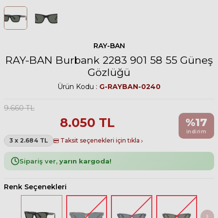
RAY-BAN
RAY-BAN Burbank 2283 901 58 55 Güneş
Gözlüğü
Ürün Kodu :
G-RAYBAN-0240
9.660
TL
8.050
TL
%
17
indirim
3 x 2.684 TL
Taksit seçenekleri için tıkla
Sipariş ver,
yarın kargoda!
Renk Seçenekleri