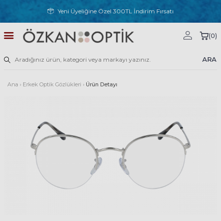
Yeni Üyeliğine Özel 300TL İndirim Fırsatı
(
0
)
ARA
Ana
›
Erkek Optik Gözlükleri
›
Ürün Detayı