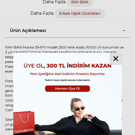
Daha Fazla
RAY-BAN
Daha Fazla
Erkek Optik Gözlükleri
Ürün Açıklaması
RAY-BAN Marka 3947V model 2501 renk kodlu %100 UV korumalı ve
2 yıl garantili Gözlük Çerçevesi tarafınıza orijinal kutusu, garanti
belgesi ve adınıza düzenlenmiş faturası ile birlikte özenle
paketlenerek kargoya teslim edilir.
Paketinize ek olarak silme bezi ve temizleme spreyi ücretsiz olarak
eklenmektedir.
Fotoğraftaki Gözlük Çerçevesi kutusu gösterim amaçlı olup
markanın orijinal alternatiflerinden gönderim
gerçekleştirilebilmektedir.
RAY-BAN Unisex Gümüş Gözlük ÇerçevesiRAY-BAN 3947V 2501 48
Gözlük Çerçevesi çerçeve şekli Yuvarlak, hammaddesi Metal, çerçeve
rengi Gümüş renktir.
Camlar %100 korumalı renkli camların materyali ‘dir.
Sitemizden alacağınız RAY-BAN Gözlük Çerçevesi %100 orijinal ve 2
yıl garantilidir. Garanti kapsamındaki tüm parça değişim ve tamir
işlemlerini
ÖZKAN OPTİK
mağazalarından ücretsiz olarak destek
alabilirsiniz.