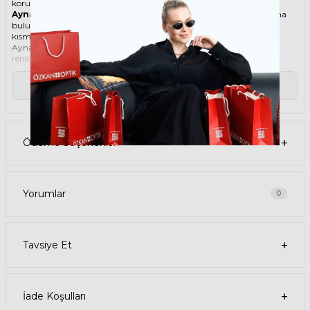
korunmanızı sağlarken, stilinizi de yansıtır.
Aynalı güneş gözlüğü
, lenslerin dış kısmında yansıtıcı bir kaplama
bulunan güneş gözlüğüdür. Bu kaplama, güneş ışınlarının bir
kısmını geri yansıtarak gözleri korur ve parlama etkisini azaltır.
Aynalı güneş gözlükleri, hem erkekler hem de kadınlar için farklı
renk, şekil ve tasarımlarda üretilir. Aynalı güneş gözlükleri, spor,
klasik, retro veya modern bir görünüm sağlayabilir. Aynalı güneş
gözlükleri, aynı zamanda şık ve ilgi çekici bir aksesuar olarak da
▼ Devamını Oku
kullanılabilir.
Ürün Faydaları
• RAY-BAN Aviator 3025 167/68 58 Bakır Unisex güneş gözlüğü,
yüksek kaliteli Metal çerçeveye ve Mineral lense sahiptir. Bu
malzemeler, güneş gözlüğünüzün uzun ömürlü, dayanıklı ve
Ödeme Seçenekleri
konforlu olmasını sağlar.
• RAY-BAN Aviator 3025 167/68 58 Unisex Bakır güneş gözlüğü, %100
UV koruması sunar. Bu sayede, gözlerinizi güneşin zararlı
ışınlarından korur ve göz sağlığınızı korur. Yeşil cam rengi, ışığı
dengeli bir şekilde filtreler ve her ortamda rahat bir görüş sağlar.
Yorumlar
0
Paket İçeriği
• RAY-BAN Aviator 3025 167/68 58 Bakır Unisex Güneş Gözlüğü
• Kılıf
• Gözlük temizleme spreyi
Tavsiye Et
• Gözlük temizleme bezi
Ürün Kullanımı
• RAY-BAN Aviator 3025 167/68 58 Bakır Unisex güneş gözlüğünüzü,
güneşli havalarda veya ışığın fazla olduğu ortamlarda
kullanabilirsiniz. Güneş gözlüğünüzü, yüz şeklinize uygun bir
İade Koşulları
şekilde takın ve burun pedlerini ayarlayın. Güneş gözlüğünüzü