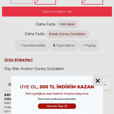
Gelince Haber Ver
Daha Fazla
RAY-BAN
Daha Fazla
Erkek Güneş Gözlükleri
♡ Favorilere Ekle
🔔 Fiyat Alarmı
↗ Paylaş
Ürün Etiketleri
Ray-Ban Aviator Güneş Gözlükleri
Ürün Açıklaması
RAY-BAN Aviator 3025 167/68 58 Bakır Unisex Güneş
Gözlüğü
RAY-BAN ikonik Damla Metal güneş gözlüğü, tarzı ve kaliteli
malzemesi ile göz alıcı bir aksesuar. Hem erkekler hem de kadınlar
için uygun olan bu güneş gözlüğü, güneşin zararlı ışınlarından