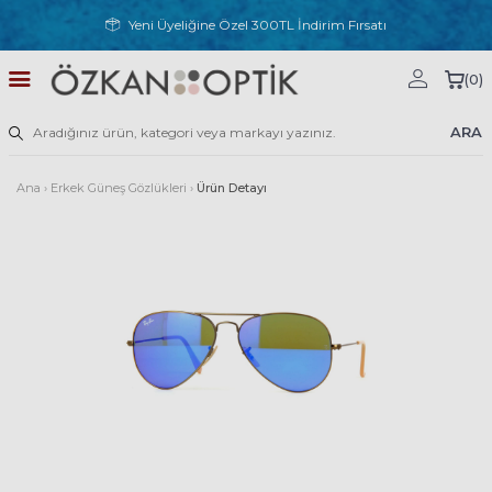
Yeni Üyeliğine Özel 300TL İndirim Fırsatı
(
0
)
ARA
Ana
›
Erkek Güneş Gözlükleri
›
Ürün Detayı