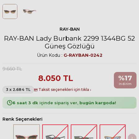
RAY-BAN
RAY-BAN Lady Burbank 2299 1344BG 52
Güneş Gözlüğü
Ürün Kodu :
G-RAYBAN-0242
9.660
TL
8.050
TL
%
17
indirim
3 x 2.684 TL
Taksit seçenekleri için tıkla
6 saat 3 dk
içinde sipariş ver,
bugün kargoda!
Renk Seçenekleri