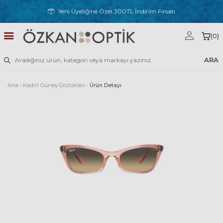
Yeni Üyeliğine Özel 300TL İndirim Fırsatı
(
0
)
ARA
Ana
›
Kadın Güneş Gözlükleri
›
Ürün Detayı