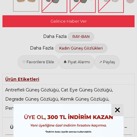
Gelince Haber Ver
Daha Fazla
RAY-BAN
Daha Fazla
Kadın Güneş Gözlükleri
♡ Favorilere Ekle
🔔 Fiyat Alarmı
↗ Paylaş
Ürün Etiketleri
Antrefleli Güneş Gözlüğü
,
Cat Eye Güneş Gözlüğü
,
Degrade Güneş Gözlüğü
,
Kemik Güneş Gözlüğü
,
Pembe Güneş Gözlüğü
,
Ray-Ban Kadın Güneş Gözlüğü
Ürün Açıklaması