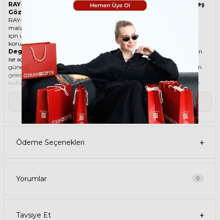
RAY-BAN Lady Burbank 2299 1344BG 52 Pembe Kadın Güneş
Gözlüğü
RAY-BAN ikonik Cat Eye Asetat güneş gözlüğü, tarzı ve kaliteli
malzemesi ile göz alıcı bir aksesuar. Hem erkekler hem de kadınlar
için uygun olan bu güneş gözlüğü, güneşin zararlı ışınlarından
korunmanızı sağlarken, stilinizi de yansıtır.
Degradeli güneş gözlüğü
, camın üst kısmının koyu, alt kısmının
ise açık renkli olduğu bir güneş gözlüğü türüdür. Bu sayede, hem
güneş ışınlarının yüzünüze çarpmasını engeller hem de alt kısımdan
gelen ışığı daha net görmenizi sağlar. Degradeli güneş gözlüğü
kullanmak, hem görüş kalitenizi artırır hem de göz sağlığınızı korur.
Ürün Faydaları
• RAY-BAN Lady Burbank 2299 1344BG 52 Pembe Kadın güneş
▼ Devamını Oku
gözlüğü, yüksek kaliteli Asetat çerçeveye ve Kristal lense sahiptir. Bu
malzemeler, güneş gözlüğünüzün uzun ömürlü, dayanıklı ve
konforlu olmasını sağlar.
• RAY-BAN Lady Burbank 2299 1344BG 52 Kadın Pembe güneş
gözlüğü, %100 UV koruması sunar. Bu sayede, gözlerinizi güneşin
Ödeme Seçenekleri
zararlı ışınlarından korur ve göz sağlığınızı korur. Yeşil cam rengi,
ışığı dengeli bir şekilde filtreler ve her ortamda rahat bir görüş sağlar.
Paket İçeriği
• RAY-BAN Lady Burbank 2299 1344BG 52 Pembe Kadın Güneş
Gözlüğü
Yorumlar
0
• Kılıf
• Gözlük temizleme spreyi
• Gözlük temizleme bezi
Ürün Kullanımı
Tavsiye Et
• RAY-BAN Lady Burbank 2299 1344BG 52 Pembe Kadın güneş