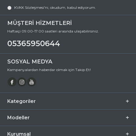
RAY-BAN Junior 9187S 7080/3 41 Köşeli Asetat Güneş Gözlüğü, hem
KVKK Sözleşmesi'ni
, okudum, kabul ediyorum.
göz sağlığınızı koruyan hem de stilinizi tamamlayan mükemmel bir
aksesuardır. Bu fırsatı kaçırmayın ve hemen sepetinize ekleyin.
Siparişiniz en kısa sürede kapınıza gelsin. Keyifli alışverişler dileriz.
MÜŞTERİ HİZMETLERİ
Ürün Açıklaması
Haftaiçi 09:00-17:00 saatleri arasında ulaşabilirsiniz.
Çerçeve Şekli
Köşeli
05365950644
Çerçeve Rengi
Mor
Çerçeve Materyali
Asetat
SOSYAL MEDYA
Cam Rengi
Kahverengi
Kampanyalardan haberdar olmak için Takip Et!
Degrade
Hayır
Polarize
Hayır
Ayna
Hayır
Kategoriler
Fotokromik
Hayır
Modeller
Kurumsal