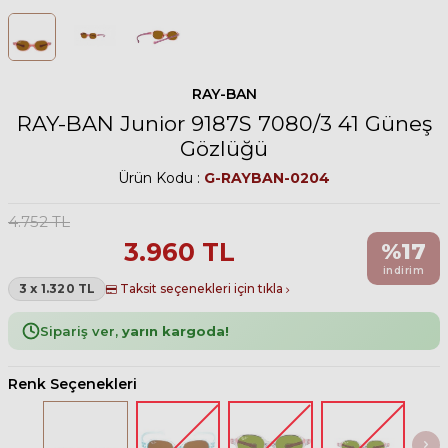
RAY-BAN
RAY-BAN Junior 9187S 7080/3 41 Güneş
Gözlüğü
Ürün Kodu :
G-RAYBAN-0204
4.752
TL
3.960
TL
%
17
indirim
3 x 1.320 TL
Taksit seçenekleri için tıkla
Sipariş ver,
yarın kargoda!
Renk Seçenekleri