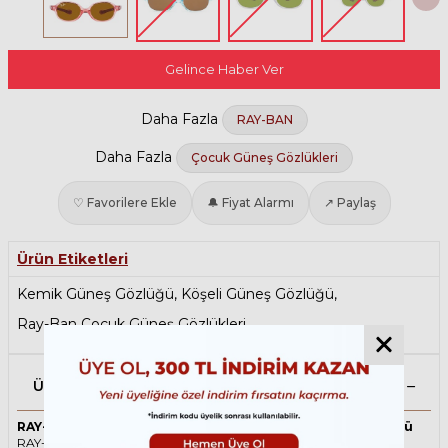
Gelince Haber Ver
Daha Fazla
RAY-BAN
Daha Fazla
Çocuk Güneş Gözlükleri
♡ Favorilere Ekle
🔔 Fiyat Alarmı
↗ Paylaş
Ürün Etiketleri
Kemik Güneş Gözlüğü
,
Köşeli Güneş Gözlüğü
,
Ray-Ban Çocuk Güneş Gözlükleri
Ürün Açıklaması
RAY-BAN Junior 9187S 7080/3 41 Mor Çocuk Güneş Gözlüğü
RAY-BAN ikonik Köşeli Asetat güneş gözlüğü, tarzı ve kaliteli