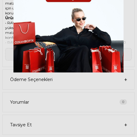
malzemesi ile göz alıcı bir aksesuar. Hem erkekler hem de kadınlar
için uygun olan bu güneş gözlüğü, güneşin zararlı ışınlarından
korunmanızı sağlarken, stilinizi de yansıtır.
Ürün Faydaları
• RAY-BAN Junior 9187S 7080/3 41 Mor Çocuk güneş gözlüğü,
yüksek kaliteli Asetat çerçeveye ve Organik lense sahiptir. Bu
malzemeler, güneş gözlüğünüzün uzun ömürlü, dayanıklı ve
konforlu olmasını sağlar.
• RAY-BAN Junior 9187S 7080/3 41 Çocuk Mor güneş gözlüğü, %100
UV koruması sunar. Bu sayede, gözlerinizi güneşin zararlı
ışınlarından korur ve göz sağlığınızı korur. Yeşil cam rengi, ışığı
▼ Devamını Oku
dengeli bir şekilde filtreler ve her ortamda rahat bir görüş sağlar.
Paket İçeriği
• RAY-BAN Junior 9187S 7080/3 41 Mor Çocuk Güneş Gözlüğü
• Kılıf
• Gözlük temizleme spreyi
Ödeme Seçenekleri
• Gözlük temizleme bezi
Ürün Kullanımı
• RAY-BAN Junior 9187S 7080/3 41 Mor Çocuk güneş gözlüğünüzü,
güneşli havalarda veya ışığın fazla olduğu ortamlarda
kullanabilirsiniz. Güneş gözlüğünüzü, yüz şeklinize uygun bir
Yorumlar
0
şekilde takın ve burun pedlerini ayarlayın. Güneş gözlüğünüzü
çıkardığınızda, kılıfına koyun ve temiz bir bezle silin.
• RAY-BAN Köşeli Asetat güneş gözlüğünüzü, farklı kıyafetlerle
kombinleyebilirsiniz. Güneş gözlüğünüz hem spor hem de klasik
Tavsiye Et
tarzlarla uyum sağlar. Güneş gözlüğünüzü, tişört, kot, ceket, elbise,
takım elbise gibi giysilerle birlikte kullanabilirsiniz.
Satın Alma Bilgileri