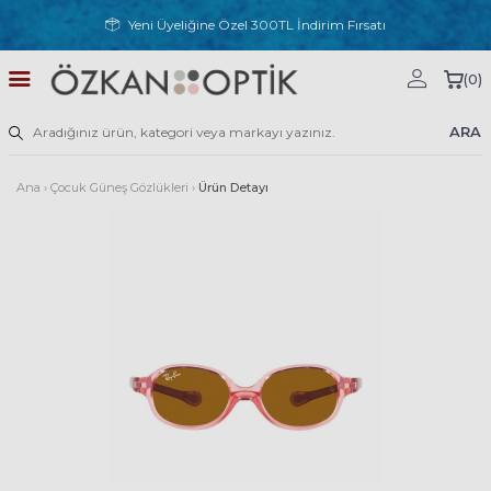
Yeni Üyeliğine Özel 300TL İndirim Fırsatı
(
0
)
ARA
Ana
›
Çocuk Güneş Gözlükleri
›
Ürün Detayı