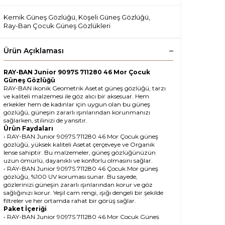
Kemik Güneş Gözlüğü
,
Köşeli Güneş Gözlüğü
,
Ray-Ban Çocuk Güneş Gözlükleri
Ürün Açıklaması
RAY-BAN Junior 9097S 711280 46 Mor Çocuk
Güneş Gözlüğü
RAY-BAN ikonik Geometrik Asetat güneş gözlüğü, tarzı
ve kaliteli malzemesi ile göz alıcı bir aksesuar. Hem
erkekler hem de kadınlar için uygun olan bu güneş
gözlüğü, güneşin zararlı ışınlarından korunmanızı
sağlarken, stilinizi de yansıtır.
Ürün Faydaları
• RAY-BAN Junior 9097S 711280 46 Mor Çocuk güneş
gözlüğü, yüksek kaliteli Asetat çerçeveye ve Organik
lense sahiptir. Bu malzemeler, güneş gözlüğünüzün
uzun ömürlü, dayanıklı ve konforlu olmasını sağlar.
• RAY-BAN Junior 9097S 711280 46 Çocuk Mor güneş
gözlüğü, %100 UV koruması sunar. Bu sayede,
gözlerinizi güneşin zararlı ışınlarından korur ve göz
sağlığınızı korur. Yeşil cam rengi, ışığı dengeli bir şekilde
filtreler ve her ortamda rahat bir görüş sağlar.
Paket İçeriği
• RAY-BAN Junior 9097S 711280 46 Mor Çocuk Güneş
Gözlüğü