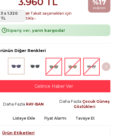
3.960
TL
%
17
indirim
3 x 1.320
Taksit seçenekleri için
TL
tıkla
Sipariş ver,
yarın kargoda!
rünün Diğer Renkleri
Gelince Haber Ver
Daha Fazla
Çocuk Güneş
Daha Fazla
RAY-BAN
Gözlükleri
Listeye Ekle
Fiyat Alarmı
Tavsiye Et
Ürün Etiketleri