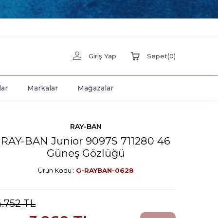
Giriş Yap
Sepet
(
0
)
lar
Markalar
Mağazalar
RAY-BAN
RAY-BAN Junior 9097S 711280 46
Güneş Gözlüğü
Ürün Kodu :
G-RAYBAN-0628
4.752
TL