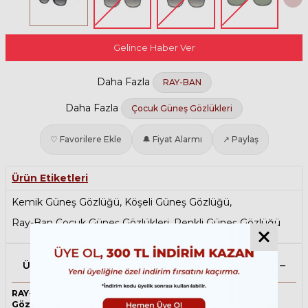
Gelince Haber Ver
Daha Fazla
RAY-BAN
Daha Fazla
Çocuk Güneş Gözlükleri
♡ Favorilere Ekle
🔔 Fiyat Alarmı
↗ Paylaş
Ürün Etiketleri
Kemik Güneş Gözlüğü
,
Köşeli Güneş Gözlüğü
,
Ray-Ban Çocuk Güneş Gözlükleri
,
Renkli Güneş Gözlüğü
Ürün Açıklaması
RAY-BAN Junior 9052S 70218G 48 İki Renk Çocuk Güneş
Gözlüğü