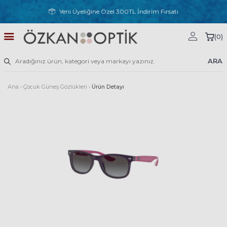
Yeni Üyeliğine Özel 300TL İndirim Fırsatı
(
0
)
ARA
Ana
›
Çocuk Güneş Gözlükleri
›
Ürün Detayı