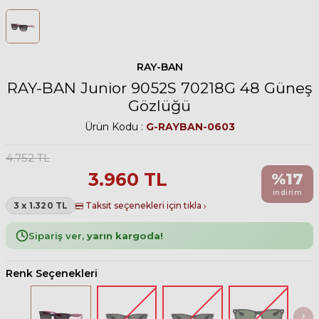
RAY-BAN
RAY-BAN Junior 9052S 70218G 48 Güneş
Gözlüğü
Ürün Kodu :
G-RAYBAN-0603
4.752
TL
3.960
TL
%
17
indirim
3 x 1.320 TL
Taksit seçenekleri için tıkla
Sipariş ver,
yarın kargoda!
Renk Seçenekleri