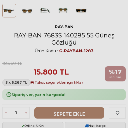
RAY-BAN
RAY-BAN 7683S 140285 55 Güneş
Gözlüğü
Ürün Kodu :
G-RAYBAN-1283
18.960
TL
15.800
TL
%
17
indirim
3 x 5.267 TL
Taksit seçenekleri için tıkla
Sipariş ver,
yarın kargoda!
SEPETE EKLE
Orijinal Ürün
Hızlı Kargo