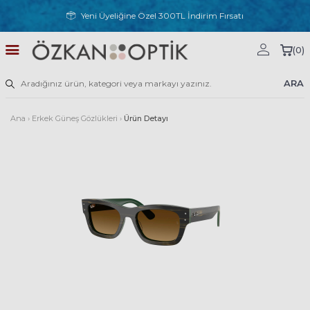
Yeni Üyeliğine Özel 300TL İndirim Fırsatı
(
0
)
ARA
Ana
›
Erkek Güneş Gözlükleri
›
Ürün Detayı