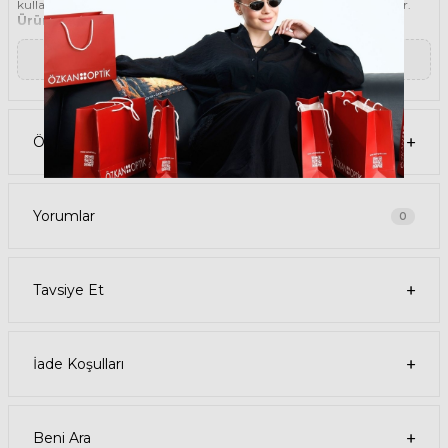
kullanmak, hem görüş kalitenizi artırır hem de göz sağlığınızı korur.
Ürün Faydaları
• RAY-BAN 7683S 140285 55 Yeşil Unisex güneş gözlüğü, yüksek
kaliteli Asetat çerçeveye ve Mineral lense sahiptir. Bu malzemeler,
▼ Devamını Oku
güneş gözlüğünüzün uzun ömürlü, dayanıklı ve konforlu olmasını
sağlar.
• RAY-BAN 7683S 140285 55 Unisex Yeşil güneş gözlüğü, %100 UV
koruması sunar. Bu sayede, gözlerinizi güneşin zararlı ışınlarından
korur ve göz sağlığınızı korur. Yeşil cam rengi, ışığı dengeli bir şekilde
Ödeme Seçenekleri
filtreler ve her ortamda rahat bir görüş sağlar.
Paket İçeriği
• RAY-BAN 7683S 140285 55 Yeşil Unisex Güneş Gözlüğü
• Kılıf
• Gözlük temizleme spreyi
Yorumlar
0
• Gözlük temizleme bezi
Ürün Kullanımı
• RAY-BAN 7683S 140285 55 Yeşil Unisex güneş gözlüğünüzü, güneşli
havalarda veya ışığın fazla olduğu ortamlarda kullanabilirsiniz.
Tavsiye Et
Güneş gözlüğünüzü, yüz şeklinize uygun bir şekilde takın ve burun
pedlerini ayarlayın. Güneş gözlüğünüzü çıkardığınızda, kılıfına
koyun ve temiz bir bezle silin.
• RAY-BAN Köşeli Asetat güneş gözlüğünüzü, farklı kıyafetlerle
kombinleyebilirsiniz. Güneş gözlüğünüz hem spor hem de klasik
İade Koşulları
tarzlarla uyum sağlar. Güneş gözlüğünüzü, tişört, kot, ceket, elbise,
takım elbise gibi giysilerle birlikte kullanabilirsiniz.
Satın Alma Bilgileri
• RAY-BAN 7683S 140285 55 Yeşil Unisex Güneş Gözlüğünün stok
durumu sınırlıdır, elinizi çabuk tutun. Ürünü sepetinize ekleyerek
Beni Ara