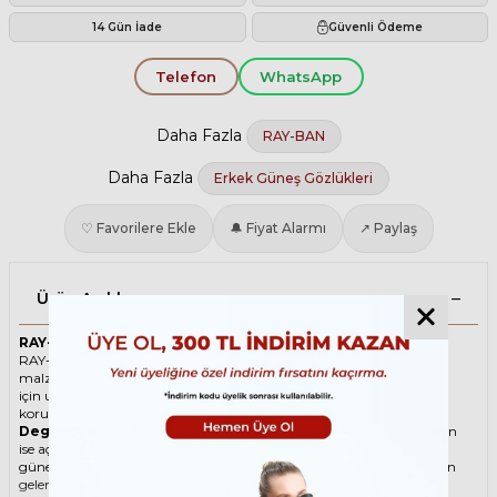
14 Gün İade
Güvenli Ödeme
Telefon
WhatsApp
Daha Fazla
RAY-BAN
Daha Fazla
Erkek Güneş Gözlükleri
♡ Favorilere Ekle
🔔 Fiyat Alarmı
↗ Paylaş
Ürün Açıklaması
RAY-BAN 7683S 140285 55 Yeşil Unisex Güneş Gözlüğü
RAY-BAN ikonik Köşeli Asetat güneş gözlüğü, tarzı ve kaliteli
malzemesi ile göz alıcı bir aksesuar. Hem erkekler hem de kadınlar
için uygun olan bu güneş gözlüğü, güneşin zararlı ışınlarından
korunmanızı sağlarken, stilinizi de yansıtır.
Degradeli güneş gözlüğü
, camın üst kısmının koyu, alt kısmının
ise açık renkli olduğu bir güneş gözlüğü türüdür. Bu sayede, hem
güneş ışınlarının yüzünüze çarpmasını engeller hem de alt kısımdan
gelen ışığı daha net görmenizi sağlar. Degradeli güneş gözlüğü