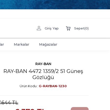
Giriş Yap
Sepet
(
0
)
lar
Markalar
Mağazalar
RAY-BAN
RAY-BAN 4472 1359/2 51 Güneş
Gözlüğü
Ürün Kodu :
G-RAYBAN-1230
7.644
TL