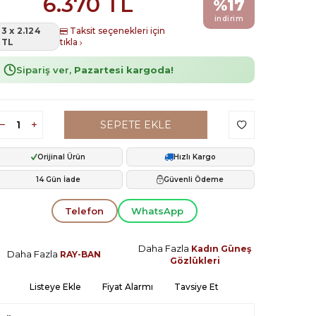
6.370
TL
%
17
indirim
3 x 2.124
Taksit seçenekleri için
TL
tıkla
Sipariş ver,
Pazartesi kargoda!
SEPETE EKLE
Orijinal Ürün
Hızlı Kargo
14 Gün İade
Güvenli Ödeme
Telefon
WhatsApp
Daha Fazla
Kadın Güneş
Daha Fazla
RAY-BAN
Gözlükleri
Listeye Ekle
Fiyat Alarmı
Tavsiye Et