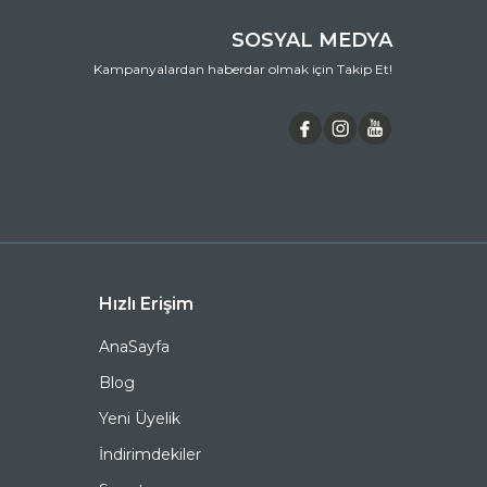
yeterlidir. İade kargo ücreti tarafımızca
karşılanmaktadır. İade işleminizin sonucu, 3 iş günü
içinde e-posta adresinize bildirilir.
SOSYAL MEDYA
•
İletişim Bilgileri
Kampanyalardan haberdar olmak için Takip Et!
Müşteri hizmetlerimiz, hafta içi - cumartesi 09:00-
19:30 saatleri arasında hizmet vermektedir. Her türlü
soru, şikayet ve önerileriniz için,
0 (536) 595 06 44
numaralı telefonumuzu arayabilir veya
destek@ozkanoptik.com
e-posta adresimize
yazabilirsiniz.
RAY-BAN 4472 1359/2 51 Oval Asetat Güneş Gözlüğü,
hem göz sağlığınızı koruyan hem de stilinizi
tamamlayan mükemmel bir aksesuardır. Bu fırsatı
kaçırmayın ve hemen sepetinize ekleyin. Siparişiniz en
kısa sürede kapınıza gelsin. Keyifli alışverişler dileriz.
Ürün Açıklaması
Hızlı Erişim
AnaSayfa
Çerçeve Şekli
Oval
Blog
Çerçeve Rengi
Kahverengi
Yeni Üyelik
Çerçeve Materyali
Asetat
İndirimdekiler