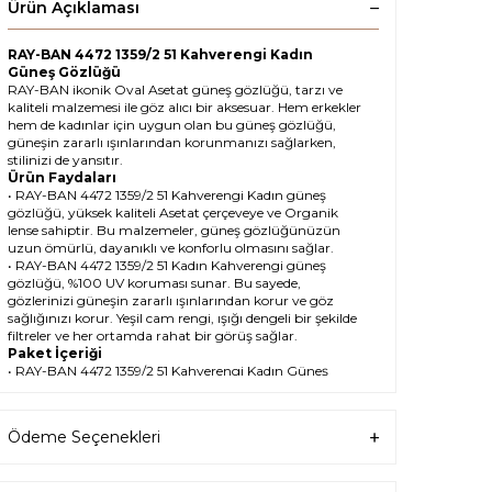
Ürün Açıklaması
RAY-BAN 4472 1359/2 51 Kahverengi Kadın
Güneş Gözlüğü
RAY-BAN ikonik Oval Asetat güneş gözlüğü, tarzı ve
kaliteli malzemesi ile göz alıcı bir aksesuar. Hem erkekler
hem de kadınlar için uygun olan bu güneş gözlüğü,
güneşin zararlı ışınlarından korunmanızı sağlarken,
stilinizi de yansıtır.
Ürün Faydaları
• RAY-BAN 4472 1359/2 51 Kahverengi Kadın güneş
gözlüğü, yüksek kaliteli Asetat çerçeveye ve Organik
lense sahiptir. Bu malzemeler, güneş gözlüğünüzün
uzun ömürlü, dayanıklı ve konforlu olmasını sağlar.
• RAY-BAN 4472 1359/2 51 Kadın Kahverengi güneş
gözlüğü, %100 UV koruması sunar. Bu sayede,
gözlerinizi güneşin zararlı ışınlarından korur ve göz
sağlığınızı korur. Yeşil cam rengi, ışığı dengeli bir şekilde
filtreler ve her ortamda rahat bir görüş sağlar.
Paket İçeriği
• RAY-BAN 4472 1359/2 51 Kahverengi Kadın Güneş
Gözlüğü
• Kılıf
• Gözlük temizleme spreyi
Ödeme Seçenekleri
• Gözlük temizleme bezi
Ürün Kullanımı
• RAY-BAN 4472 1359/2 51 Kahverengi Kadın güneş