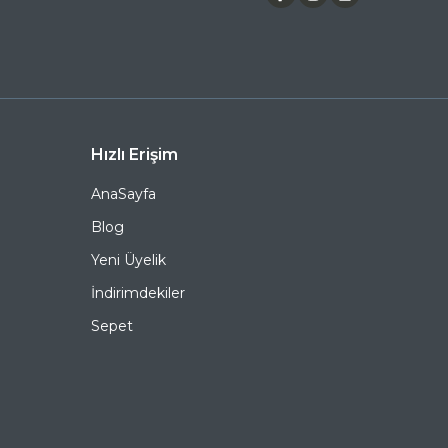
yazabilirsiniz.
RAY-BAN 3686 186 31 57 Köşeli Metal Güneş Gözlüğü,
hem göz sağlığınızı koruyan hem de stilinizi
tamamlayan mükemmel bir aksesuardır. Bu fırsatı
kaçırmayın ve hemen sepetinize ekleyin. Siparişiniz en
kısa sürede kapınıza gelsin. Keyifli alışverişler dileriz.
Ürün Açıklaması
Hızlı Erişim
Çerçeve Şekli
Köşeli
AnaSayfa
Çerçeve Rengi
Siyah
Blog
Yeni Üyelik
Çerçeve Materyali
Metal
İndirimdekiler
Cam Rengi
Yeşil
Sepet
Degrade
Hayır
Polarize
Hayır