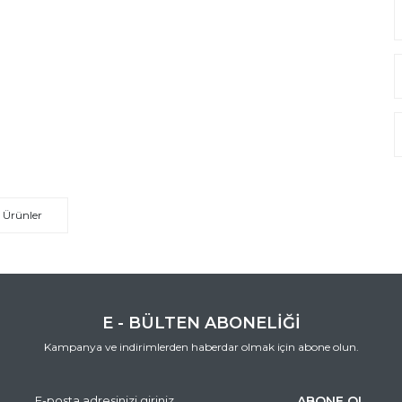
 Ürünler
E - BÜLTEN ABONELİĞİ
Kampanya ve indirimlerden haberdar olmak için abone olun.
ABONE OL