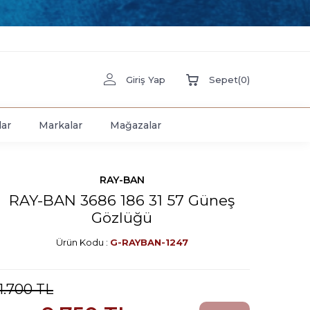
Giriş Yap
Sepet
(
0
)
lar
Markalar
Mağazalar
RAY-BAN
RAY-BAN 3686 186 31 57 Güneş
Gözlüğü
Ürün Kodu :
G-RAYBAN-1247
11.700
TL