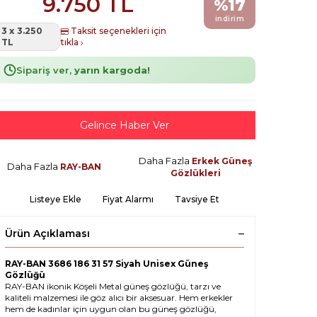
9.750
TL
%
17
indirim
3 x 3.250
Taksit seçenekleri için
TL
tıkla
Sipariş ver,
yarın kargoda!
Gelince Haber Ver
Daha Fazla
Erkek Güneş
Daha Fazla
RAY-BAN
Gözlükleri
Listeye Ekle
Fiyat Alarmı
Tavsiye Et
Ürün Açıklaması
RAY-BAN 3686 186 31 57 Siyah Unisex Güneş
Gözlüğü
RAY-BAN ikonik Köşeli Metal güneş gözlüğü, tarzı ve
kaliteli malzemesi ile göz alıcı bir aksesuar. Hem erkekler
hem de kadınlar için uygun olan bu güneş gözlüğü,