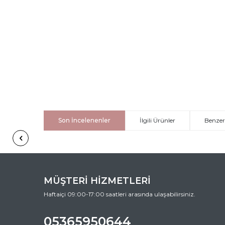
Son İncelenenler
İlgili Ürünler
Benzer
MÜŞTERİ HİZMETLERİ
Haftaiçi 09:00-17:00 saatleri arasında ulaşabilirsiniz.
05365950644