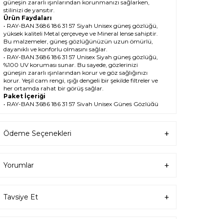
güneşin zararlı ışınlarından korunmanızı sağlarken,
stilinizi de yansıtır.
Ürün Faydaları
• RAY-BAN 3686 186 31 57 Siyah Unisex güneş gözlüğü,
yüksek kaliteli Metal çerçeveye ve Mineral lense sahiptir.
Bu malzemeler, güneş gözlüğünüzün uzun ömürlü,
dayanıklı ve konforlu olmasını sağlar.
• RAY-BAN 3686 186 31 57 Unisex Siyah güneş gözlüğü,
%100 UV koruması sunar. Bu sayede, gözlerinizi
güneşin zararlı ışınlarından korur ve göz sağlığınızı
korur. Yeşil cam rengi, ışığı dengeli bir şekilde filtreler ve
her ortamda rahat bir görüş sağlar.
Paket İçeriği
• RAY-BAN 3686 186 31 57 Siyah Unisex Güneş Gözlüğü
• Kılıf
• Gözlük temizleme spreyi
• Gözlük temizleme bezi
Ödeme Seçenekleri
Ürün Kullanımı
• RAY-BAN 3686 186 31 57 Siyah Unisex güneş
gözlüğünüzü, güneşli havalarda veya ışığın fazla
olduğu ortamlarda kullanabilirsiniz. Güneş
Yorumlar
gözlüğünüzü, yüz şeklinize uygun bir şekilde takın ve
burun pedlerini ayarlayın. Güneş gözlüğünüzü
çıkardığınızda, kılıfına koyun ve temiz bir bezle silin.
• RAY-BAN Köşeli Metal güneş gözlüğünüzü, farklı
Tavsiye Et
kıyafetlerle kombinleyebilirsiniz. Güneş gözlüğünüz
hem spor hem de klasik tarzlarla uyum sağlar. Güneş
gözlüğünüzü, tişört, kot, ceket, elbise, takım elbise gibi