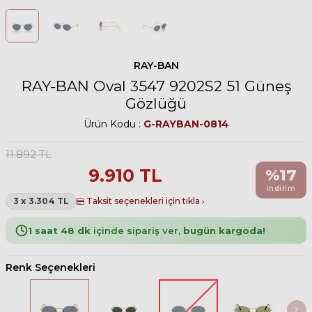
RAY-BAN
RAY-BAN Oval 3547 9202S2 51 Güneş
Gözlüğü
Ürün Kodu :
G-RAYBAN-0814
11.892
TL
9.910
TL
%
17
indirim
3 x 3.304 TL
Taksit seçenekleri için tıkla
1 saat 48 dk
içinde sipariş ver,
bugün kargoda!
Renk Seçenekleri