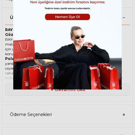
Ürün Açıklaması
RAY-BAN Oval 3547 9202S2 51 Polarize ROSE Unisex Güneş
Gözlüğü
RAY-BAN ikonik Oval Metal güneş gözlüğü, tarzı ve kaliteli
malzemesi ile göz alıcı bir aksesuar. Hem erkekler hem de kadınlar
için uygun olan bu güneş gözlüğü, güneşin zararlı ışınlarından
korunmanızı sağlarken, stilinizi de yansıtır.
Polarize güneş gözlüğü
, güneş ışınlarının yatay yüzeylerden
yansımasını engelleyen özel bir filtre içeren bir gözlük türüdür. Bu
sayede, gözlerinizin parlama, yansıma, kamaşma gibi
rahatsızlıklardan korunmasını sağlar. Polarize güneş gözlüğü
kullanmak, hem görüş kalitenizi artırır hem de göz sağlığınızı korur.
Ürün Faydaları
• RAY-BAN Oval 3547 9202S2 51 Polarize ROSE Unisex güneş
▼ Devamını Oku
gözlüğü, yüksek kaliteli Metal çerçeveye ve Mineral lense sahiptir. Bu
malzemeler, güneş gözlüğünüzün uzun ömürlü, dayanıklı ve
konforlu olmasını sağlar.
• RAY-BAN Oval 3547 9202S2 51 Unisex Polarize ROSE güneş
gözlüğü, %100 UV koruması sunar. Bu sayede, gözlerinizi güneşin
Ödeme Seçenekleri
zararlı ışınlarından korur ve göz sağlığınızı korur. Yeşil cam rengi,
ışığı dengeli bir şekilde filtreler ve her ortamda rahat bir görüş sağlar.
Paket İçeriği
• RAY-BAN Oval 3547 9202S2 51 Polarize ROSE Unisex Güneş