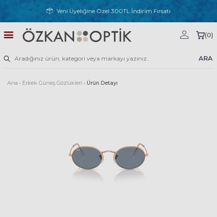
Yeni Üyeliğine Özel 300TL İndirim Fırsatı
(
0
)
ARA
Ana
›
Erkek Güneş Gözlükleri
›
Ürün Detayı