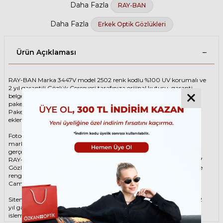
Daha Fazla
RAY-BAN
Daha Fazla
Erkek Optik Gözlükleri
Ürün Açıklaması
RAY-BAN Marka 3447V model 2502 renk kodlu %100 UV korumalı ve
2 yıl garantili Gözlük Çerçevesi tarafınıza orijinal kutusu, garanti
belgesi ve adınıza düzenlenmiş faturası ile birlikte özenle
paketlenerek kargoya teslim edilir.
Paketinize ek olarak silme bezi ve temizleme spreyi ücretsiz olarak
eklenmektedir.
Fotoğraftaki Gözlük Çerçevesi kutusu gösterim amaçlı olup
markanın orijinal alternatiflerinden gönderim
gerçekleştirilebilmektedir.
RAY-BAN Unisex Gümüş Gözlük ÇerçevesiRAY-BAN 3447V 2502 47
Gözlük Çerçevesi çerçeve şekli Yuvarlak, hammaddesi Metal, çerçeve
rengi Gümüş renktir.
Camlar %100 korumalı renkli camların materyali ‘dir.
Sitemizden alacağınız RAY-BAN Gözlük Çerçevesi %100 orijinal ve 2
yıl garantilidir. Garanti kapsamındaki tüm parça değişim ve tamir
işlemlerini
ÖZKAN OPTİK
mağazalarından ücretsiz olarak destek