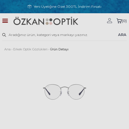
Yeni Üyeliğine Özel 300TL İndirim Fırsatı
(
0
)
ARA
Ana
›
Erkek Optik Gözlükleri
›
Ürün Detayı