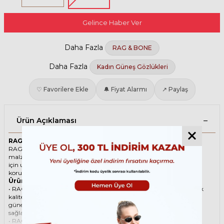
Gelince Haber Ver
Daha Fazla
RAG & BONE
Daha Fazla
Kadın Güneş Gözlükleri
♡ Favorilere Ekle
🔔 Fiyat Alarmı
↗ Paylaş
Ürün Açıklaması
RAG & BONE 5021S KB7/IR 50 Şeffaf Kadın Güneş Gözlüğü
RAG & BONE ikonik Köşeli Asetat güneş gözlüğü, tarzı ve kaliteli
malzemesi ile göz alıcı bir aksesuar. Hem erkekler hem de kadınlar
için uygun olan bu güneş gözlüğü, güneşin zararlı ışınlarından
korunmanızı sağlarken, stilinizi de yansıtır.
Ürün Faydaları
• RAG & BONE 5021S KB7/IR 50 Şeffaf Kadın güneş gözlüğü, yüksek
kaliteli Asetat çerçeveye ve Organik lense sahiptir. Bu malzemeler,
güneş gözlüğünüzün uzun ömürlü, dayanıklı ve konforlu olmasını
sağlar.
• RAG & BONE 5021S KB7/IR 50 Kadın Şeffaf güneş gözlüğü, %100