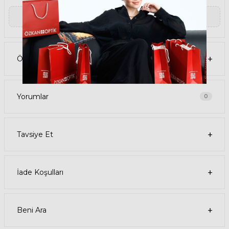
UV koruması sunar. Bu sayede, gözlerinizi güneşin zararlı
ışınlarından korur ve göz sağlığınızı korur. Yeşil cam rengi, ışığı
▼ Devamını Oku
dengeli bir şekilde filtreler ve her ortamda rahat bir görüş sağlar.
Paket İçeriği
• RAG & BONE 5021S KB7/IR 50 Şeffaf Kadın Güneş Gözlüğü
• Kılıf
• Gözlük temizleme spreyi
Ödeme Seçenekleri
• Gözlük temizleme bezi
Ürün Kullanımı
• RAG & BONE 5021S KB7/IR 50 Şeffaf Kadın güneş gözlüğünüzü,
güneşli havalarda veya ışığın fazla olduğu ortamlarda
kullanabilirsiniz. Güneş gözlüğünüzü, yüz şeklinize uygun bir
Yorumlar
0
şekilde takın ve burun pedlerini ayarlayın. Güneş gözlüğünüzü
çıkardığınızda, kılıfına koyun ve temiz bir bezle silin.
• RAG & BONE Köşeli Asetat güneş gözlüğünüzü, farklı kıyafetlerle
kombinleyebilirsiniz. Güneş gözlüğünüz hem spor hem de klasik
Tavsiye Et
tarzlarla uyum sağlar. Güneş gözlüğünüzü, tişört, kot, ceket, elbise,
takım elbise gibi giysilerle birlikte kullanabilirsiniz.
Satın Alma Bilgileri
• RAG & BONE 5021S KB7/IR 50 Şeffaf Kadın Güneş Gözlüğünün stok
durumu sınırlıdır, elinizi çabuk tutun. Ürünü sepetinize ekleyerek
İade Koşulları
veya hemen al butonuna tıklayarak sipariş verebilirsiniz.
• Ödeme seçenekleri arasında kredi kartı, banka kartı, havale, EFT ve
taksit seçenekleri bulunmaktadır. Güvenli ödeme sistemi sayesinde,
ödemenizi kolay ve güvenli bir şekilde yapabilirsiniz.
• Ürününüz, siparişinizi verdikten sonra 1-3 iş günü içinde kargoya
Beni Ara
verilir. 500 TL ve üzeri alışverişlerde kargo ücretsizdir. Kargo takip
numaranızı, sipariş detaylarınızdan veya e-posta adresinize