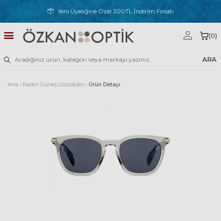
Yeni Üyeliğine Özel 300TL İndirim Fırsatı
(
0
)
ARA
Ana
›
Kadın Güneş Gözlükleri
›
Ürün Detayı