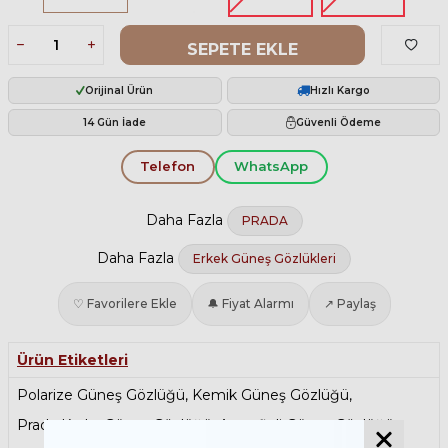
SEPETE EKLE
Orijinal Ürün
Hızlı Kargo
14 Gün İade
Güvenli Ödeme
Telefon
WhatsApp
Daha Fazla
PRADA
Daha Fazla
Erkek Güneş Gözlükleri
♡ Favorilere Ekle
🔔 Fiyat Alarmı
↗ Paylaş
Ürün Etiketleri
Polarize Güneş Gözlüğü
,
Kemik Güneş Gözlüğü
,
Prada Kadın Güneş Gözlüğü
,
Antrefleli Güneş Gözlüğü
,