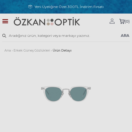
Yeni Üyeliğine Özel 300TL İndirim Fırsatı
(
0
)
ARA
Ana
›
Erkek Güneş Gözlükleri
›
Ürün Detayı