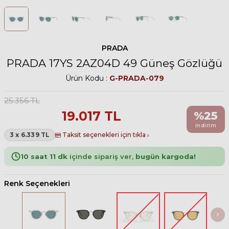
PRADA
PRADA 17YS 2AZ04D 49 Güneş Gözlüğü
Ürün Kodu :
G-PRADA-079
25.356
TL
19.017
TL
%
25
indirim
3 x 6.339 TL
Taksit seçenekleri için tıkla
10 saat 11 dk
içinde sipariş ver,
bugün kargoda!
Renk Seçenekleri