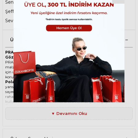
Sene Sonu Fırsatları
,
Prada Erkek Güneş Gözlüğü
,
Şeffaf Güneş Gözlüğü
,
Oval Güneş Gözlüğü
,
Sevgililer Gününe Özel
,
Babalar Günü
Ürün Açıklaması
PRADA 17YS 2AZ04D 49 Polarize Şeffaf Unisex Güneş
Gözlüğü
PRADA ikonik Oval Asetat güneş gözlüğü, tarzı ve kaliteli
malzemesi ile göz alıcı bir aksesuar. Hem erkekler hem de kadınlar
için uygun olan bu güneş gözlüğü, güneşin zararlı ışınlarından
korunmanızı sağlarken, stilinizi de yansıtır.
Polarize güneş gözlüğü
, güneş ışınlarının yatay yüzeylerden
yansımasını engelleyen özel bir filtre içeren bir gözlük türüdür. Bu
sayede, gözlerinizin parlama, yansıma, kamaşma gibi
rahatsızlıklardan korunmasını sağlar. Polarize güneş gözlüğü
kullanmak, hem görüş kalitenizi artırır hem de göz sağlığınızı korur.
Ürün Faydaları
• PRADA 17YS 2AZ04D 49 Polarize Şeffaf Unisex güneş gözlüğü,
▼ Devamını Oku
yüksek kaliteli Asetat çerçeveye ve Kristal lense sahiptir. Bu
malzemeler, güneş gözlüğünüzün uzun ömürlü, dayanıklı ve
konforlu olmasını sağlar.
• PRADA 17YS 2AZ04D 49 Unisex Polarize Şeffaf güneş gözlüğü,
%100 UV koruması sunar. Bu sayede, gözlerinizi güneşin zararlı