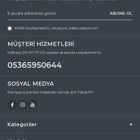
destek@ozkanoptik.com
ABONE OL
e-posta adresimize yazabilirsiniz.
PRADA 10YS 08U0AO 55 Dikdörtgen Asetat Güneş Gözlüğü, hem
göz sağlığınızı koruyan hem de stilinizi tamamlayan mükemmel bir
KVKK Sözleşmesi'ni
, okudum, kabul ediyorum.
aksesuardır. Bu fırsatı kaçırmayın ve hemen sepetinize ekleyin.
Siparişiniz en kısa sürede kapınıza gelsin. Keyifli alışverişler dileriz.
MÜŞTERİ HİZMETLERİ
Ürün Açıklaması
Haftaiçi 09:00-17:00 saatleri arasında ulaşabilirsiniz.
Çerçeve Şekli
Dikdörtgen
05365950644
Çerçeve Rengi
Gri
Çerçeve Materyali
Asetat
SOSYAL MEDYA
Cam Rengi
Mor
Kampanyalardan haberdar olmak için Takip Et!
Degrade
Hayır
Polarize
Hayır
Ayna
Hayır
Kategoriler
Fotokromik
Hayır