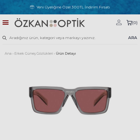
Yeni Üyeliğine Özel 300TL İndirim Fırsatı
(
0
)
ARA
Ana
›
Erkek Güneş Gözlükleri
›
Ürün Detayı