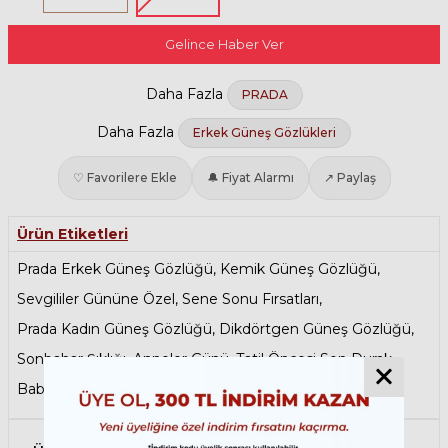
Gelince Haber Ver
Daha Fazla
PRADA
Daha Fazla
Erkek Güneş Gözlükleri
♡ Favorilere Ekle
🔔 Fiyat Alarmı
↗ Paylaş
Ürün Etiketleri
Prada Erkek Güneş Gözlüğü
,
Kemik Güneş Gözlüğü
,
Sevgililer Gününe Özel
,
Sene Sonu Fırsatları
,
Prada Kadın Güneş Gözlüğü
,
Dikdörtgen Güneş Gözlüğü
,
Sonbahar Şıklığı
,
Anneler Günü
,
Tatil Öncesi Son Durak
,
Babalar Günü