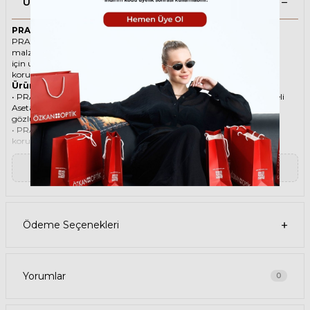
Ürün Açıklaması
PRADA 10YS 08U0AO 55 Gri Unisex Güneş Gözlüğü
PRADA ikonik Dikdörtgen Asetat güneş gözlüğü, tarzı ve kaliteli
malzemesi ile göz alıcı bir aksesuar. Hem erkekler hem de kadınlar
için uygun olan bu güneş gözlüğü, güneşin zararlı ışınlarından
korunmanızı sağlarken, stilinizi de yansıtır.
Ürün Faydaları
• PRADA 10YS 08U0AO 55 Gri Unisex güneş gözlüğü, yüksek kaliteli
Asetat çerçeveye ve Organik lense sahiptir. Bu malzemeler, güneş
gözlüğünüzün uzun ömürlü, dayanıklı ve konforlu olmasını sağlar.
• PRADA 10YS 08U0AO 55 Unisex Gri güneş gözlüğü, %100 UV
koruması sunar. Bu sayede, gözlerinizi güneşin zararlı ışınlarından
korur ve göz sağlığınızı korur. Yeşil cam rengi, ışığı dengeli bir şekilde
filtreler ve her ortamda rahat bir görüş sağlar.
▼ Devamını Oku
Paket İçeriği
• PRADA 10YS 08U0AO 55 Gri Unisex Güneş Gözlüğü
• Kılıf
• Gözlük temizleme spreyi
• Gözlük temizleme bezi
Ödeme Seçenekleri
Ürün Kullanımı
• PRADA 10YS 08U0AO 55 Gri Unisex güneş gözlüğünüzü, güneşli
havalarda veya ışığın fazla olduğu ortamlarda kullanabilirsiniz.
Güneş gözlüğünüzü, yüz şeklinize uygun bir şekilde takın ve burun
pedlerini ayarlayın. Güneş gözlüğünüzü çıkardığınızda, kılıfına
Yorumlar
0
koyun ve temiz bir bezle silin.
• PRADA Dikdörtgen Asetat güneş gözlüğünüzü, farklı kıyafetlerle
kombinleyebilirsiniz. Güneş gözlüğünüz hem spor hem de klasik