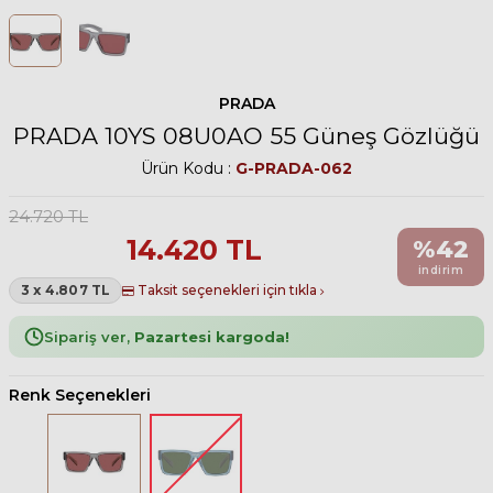
PRADA
PRADA 10YS 08U0AO 55 Güneş Gözlüğü
Ürün Kodu :
G-PRADA-062
24.720
TL
14.420
TL
%
42
indirim
3 x 4.807 TL
Taksit seçenekleri için tıkla
Sipariş ver,
Pazartesi kargoda!
Renk Seçenekleri