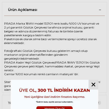
Ürün Açıklaması
PRADA Marka 18WV model 13J1O1 renk kodlu %100 UV korumalı ve
2 yıl garantili Gözlük Çerçevesi tarafınıza orijinal kutusu, garanti
belgesi ve adınıza düzenlenmiş faturası ile birlikte özenle
paketlenerek kargoya teslim edilir.
Paketinize ek olarak silme bezi ve temizleme spreyi ücretsiz olarak
eklenmektedir.
Fotoğraftaki Gözlük Çerçevesi kutusu gösterim amaçlı olup
markanın orijinal alternatiflerinden gönderim
gerçekleştirilebilmektedir.
PRADA Kadın Yeşil Gözlük ÇerçevesiPRADA 18WV 13J1O1 54 Gözlük
Çerçevesi çerçeve şekli Köşeli, hammaddesi Asetat, çerçeve rengi Yeşil
renktir.
Camlar %100 korumalı renkli camların materyali ‘dir.
Sitemizden alacağınız PRADA Gözlük Çerçevesi %100 orijinal ve 2 yıl
garantilidir. Garanti kapsamındaki tüm parça değişim ve tamir
işlemlerini
ÖZKAN OPTİK
mağazalarından ücretsiz olarak destek
alabilirsiniz.
Garanti kapsamı dışındaki tüm parça değişim ve tamir işlemleri için
Yorumlar
0
parça ücreti karşılığında ömür boyu Özkan Optik mağazalarından