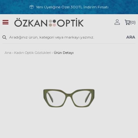
Yeni Üyeliğine Özel 300TL İndirim Fırsatı
(
0
)
ARA
Ana
›
Kadın Optik Gözlükleri
›
Ürün Detayı