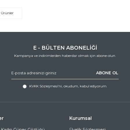
 Ürünler
E - BÜLTEN ABONELİĞİ
Kampanya ve indirimlerden haberdar olmak için abone olun.
ABONE OL
KVKK Sözleşmesi'ni
, okudum, kabul ediyorum.
er
Kurumsal
 Kadın Güneş Gözlüğü
Üyelik Sözleşmesi