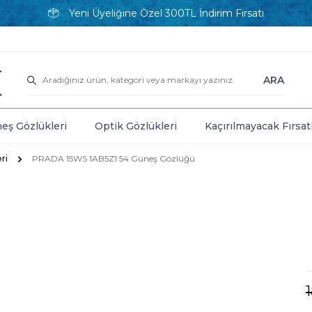
Yeni Üyeliğine Özel 300TL İndirim Fırsatı
ARA
eş Gözlükleri
Optik Gözlükleri
Kaçırılmayacak Fırsat
ri
PRADA 15WS 1AB5Z1 54 Güneş Gözlüğü