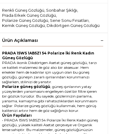
Renkli Güneş Gözlüğü
,
Sonbahar Şıklığı
,
Prada Erkek Güneş Gözlüğü
,
Polarize Güneş Gözlüğü
,
Sene Sonu Fırsatları
,
Kemik Güneş Gözlüğü
,
Dikdörtgen Güneş Gözlüğü
Ürün Açıklaması
PRADA 15WS 1AB5Z1 54 Polarize İki Renk Kadın
Güneş Gözlüğü
PRADA ikonik Dikdörtgen Asetat güneş gözlüğü, tarzı
ve kaliteli malzemesi ile göz alıcı bir aksesuar. Hem
erkekler hem de kadınlar için uygun olan bu güneş
gözlüğü, güneşin zararlı ışınlarından korunmanızı
sağlarken, stilinizi de yansıtır.
Polarize güneş gözlüğü
, güneş ışınlarının yatay
yüzeylerden yansımasını engelleyen özel bir filtre içeren
bir gözlük türüdür. Bu sayede, gözlerinizin parlama,
yansıma, kamaşma gibi rahatsızlıklardan korunmasını
sağlar. Polarize güneş gözlüğü kullanmak, hem görüş
kalitenizi artırır hem de göz sağlığınızı korur.
Ürün Faydaları
• PRADA 15WS 1AB5Z1 54 Polarize İki Renk Kadın güneş
gözlüğü, yüksek kaliteli Asetat çerçeveye ve Organik
lense sahiptir. Bu malzemeler, güneş gözlüğünüzün