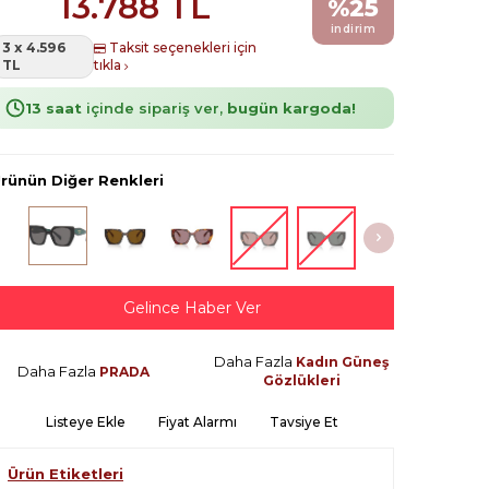
13.788
TL
%
25
indirim
3 x 4.596
Taksit seçenekleri için
TL
tıkla
13 saat
içinde sipariş ver,
bugün kargoda!
rünün Diğer Renkleri
Gelince Haber Ver
Daha Fazla
Kadın Güneş
Daha Fazla
PRADA
Gözlükleri
Listeye Ekle
Fiyat Alarmı
Tavsiye Et
Ürün Etiketleri