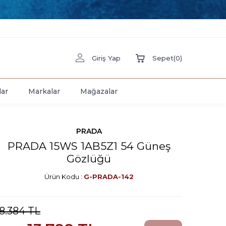
Giriş Yap
Sepet
(
0
)
lar
Markalar
Mağazalar
PRADA
PRADA 15WS 1AB5Z1 54 Güneş
Gözlüğü
Ürün Kodu :
G-PRADA-142
18.384
TL