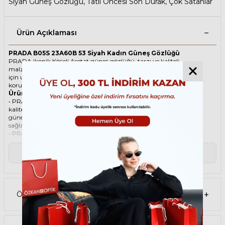
Siyah Güneş Gözlüğü
,
Tatil Öncesi Son Durak
,
Çok Satanlar
Ürün Açıklaması
PRADA B05S 23A60B 53 Siyah Kadın Güneş Gözlüğü
PRADA ikonik Köşeli Asetat güneş gözlüğü, tarzı ve kaliteli
malzemesi ile göz alıcı bir aksesuar. Hem erkekler hem de kadınlar
için uygun olan bu güneş gözlüğü, güneşin zararlı ışınlarından
korunmanızı sağlarken, stilinizi de yansıtır.
Ürün Faydaları
• PRADA B05S 23A60B 53 Siyah Kadın güneş gözlüğü, yüksek
kaliteli Asetat çerçeveye ve Organik lense sahiptir. Bu malzemeler,
güneş gözlüğünüzün uzun ömürlü, dayanıklı ve konforlu olmasını
sağlar.
• PRADA B05S 23A60B 53 Kadın Siyah güneş gözlüğü, %100 UV
koruması sunar. Bu sayede, gözlerinizi güneşin zararlı ışınlarından
korur ve göz sağlığınızı korur. Yeşil cam rengi, ışığı dengeli bir şekilde
▼ Devamını Oku
filtreler ve her ortamda rahat bir görüş sağlar.
Paket İçeriği
• PRADA B05S 23A60B 53 Siyah Kadın Güneş Gözlüğü
• Kılıf
• Gözlük temizleme spreyi
Ödeme Seçenekleri
• Gözlük temizleme bezi
Ürün Kullanımı
• PRADA B05S 23A60B 53 Siyah Kadın güneş gözlüğünüzü, güneşli
havalarda veya ışığın fazla olduğu ortamlarda kullanabilirsiniz.