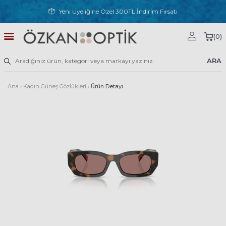
Yeni Üyeliğine Özel 300TL İndirim Fırsatı
(
0
)
ARA
Ana
›
Kadın Güneş Gözlükleri
›
Ürün Detayı