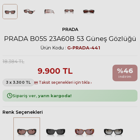
PRADA
PRADA B05S 23A60B 53 Güneş Gözlüğü
Ürün Kodu :
G-PRADA-441
18.384
TL
9.900
TL
%
46
indirim
3 x 3.300 TL
Taksit seçenekleri için tıkla
Sipariş ver,
yarın kargoda!
Renk Seçenekleri