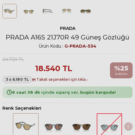
PRADA
PRADA A16S 21J70R 49 Güneş Gözlüğü
Ürün Kodu :
G-PRADA-534
24.720
TL
18.540
TL
%
25
indirim
3 x 6.180 TL
Taksit seçenekleri için tıkla
6 saat 38 dk
içinde sipariş ver,
bugün kargoda!
Renk Seçenekleri