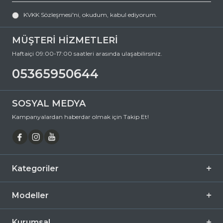
koruyan hem de stilinizi tamamlayan mükemmel bir aksesuardır.
KVKK Sözleşmesi'ni
, okudum, kabul ediyorum.
Bu fırsatı kaçırmayın ve hemen sepetinize ekleyin. Siparişiniz en kısa
sürede kapınıza gelsin. Keyifli alışverişler dileriz.
MÜŞTERİ HİZMETLERİ
Ürün Açıklaması
Haftaiçi 09:00-17:00 saatleri arasında ulaşabilirsiniz.
Fotokromik
Hayır
05365950644
SOSYAL MEDYA
Kampanyalardan haberdar olmak için Takip Et!
Kategoriler
Modeller
Kurumsal