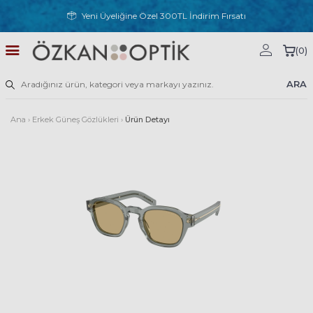
Yeni Üyeliğine Özel 300TL İndirim Fırsatı
(
0
)
ARA
Ana
›
Erkek Güneş Gözlükleri
›
Ürün Detayı