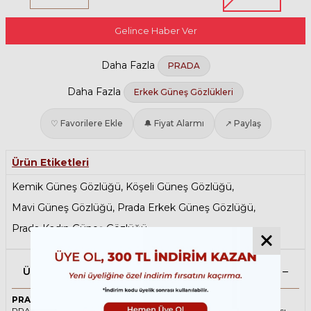
Gelince Haber Ver
Daha Fazla
PRADA
Daha Fazla
Erkek Güneş Gözlükleri
♡ Favorilere Ekle
🔔 Fiyat Alarmı
↗ Paylaş
Ürün Etiketleri
Kemik Güneş Gözlüğü
,
Köşeli Güneş Gözlüğü
,
Mavi Güneş Gözlüğü
,
Prada Erkek Güneş Gözlüğü
,
Prada Kadın Güneş Gözlüğü
Ürün Açıklaması
PRADA A16S 21J70R 49 Güneş Gözlüğü
PRADA ikonik güneş gözlüğü, tarzı ve kaliteli malzemesi ile göz alıcı