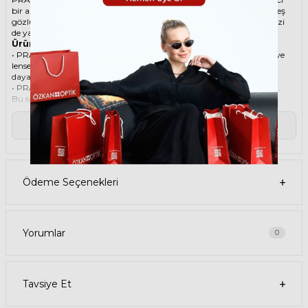
bir aksesuar. Hem erkekler hem de kadınlar için uygun olan bu güneş
gözlüğü, güneşin zararlı ışınlarından korunmanızı sağlarken, stilinizi
de yansıtır.
Ürün Faydaları
• PRADA A16S 21J70R 49 güneş gözlüğü, yüksek kaliteli çerçeveye ve
lense sahiptir. Bu malzemeler, güneş gözlüğünüzün uzun ömürlü,
dayanıklı ve konforlu olmasını sağlar.
• PRADA A16S 21J70R 49 güneş gözlüğü, %100 UV koruması sunar.
Bu sayede, gözlerinizi güneşin zararlı ışınlarından korur ve göz
sağlığınızı korur. Yeşil cam rengi, ışığı dengeli bir şekilde filtreler ve her
ortamda rahat bir görüş sağlar.
▼ Devamını Oku
Paket İçeriği
• PRADA A16S 21J70R 49 Güneş Gözlüğü
• Kılıf
• Gözlük temizleme spreyi
• Gözlük temizleme bezi
Ödeme Seçenekleri
Ürün Kullanımı
• PRADA A16S 21J70R 49 güneş gözlüğünüzü, güneşli havalarda
veya ışığın fazla olduğu ortamlarda kullanabilirsiniz. Güneş
gözlüğünüzü, yüz şeklinize uygun bir şekilde takın ve burun
pedlerini ayarlayın. Güneş gözlüğünüzü çıkardığınızda, kılıfına
Yorumlar
0
koyun ve temiz bir bezle silin.
• PRADA güneş gözlüğünüzü, farklı kıyafetlerle kombinleyebilirsiniz.
Güneş gözlüğünüz hem spor hem de klasik tarzlarla uyum sağlar.
Güneş gözlüğünüzü, tişört, kot, ceket, elbise, takım elbise gibi
Tavsiye Et
giysilerle birlikte kullanabilirsiniz.
Satın Alma Bilgileri
• PRADA A16S 21J70R 49 Güneş Gözlüğünün stok durumu sınırlıdır,