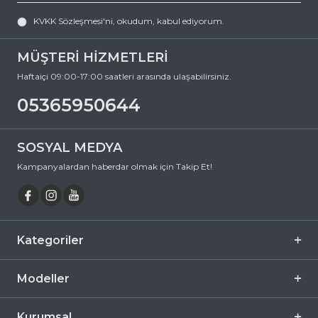
sağlığınızı koruyan hem de stilinizi tamamlayan mükemmel bir
KVKK Sözleşmesi'ni
, okudum, kabul ediyorum.
aksesuardır. Bu fırsatı kaçırmayın ve hemen sepetinize ekleyin.
Siparişiniz en kısa sürede kapınıza gelsin. Keyifli alışverişler dileriz.
MÜŞTERİ HİZMETLERİ
Ürün Açıklaması
Haftaiçi 09:00-17:00 saatleri arasında ulaşabilirsiniz.
Çerçeve Şekli
Cat Eye
05365950644
Çerçeve Rengi
Yeşil
Çerçeve Materyali
Asetat
SOSYAL MEDYA
Cam Rengi
Yeşil
Kampanyalardan haberdar olmak için Takip Et!
Degrade
Hayır
Polarize
Hayır
Ayna
Hayır
Kategoriler
Fotokromik
Hayır
Modeller
Kurumsal