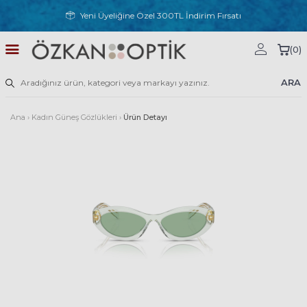
Yeni Üyeliğine Özel 300TL İndirim Fırsatı
(
0
)
ARA
Ana
›
Kadın Güneş Gözlükleri
›
Ürün Detayı