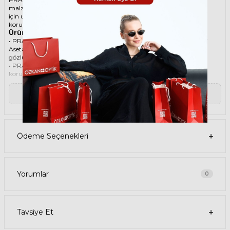
malzemesi ile göz alıcı bir aksesuar. Hem erkekler hem de kadınlar
için uygun olan bu güneş gözlüğü, güneşin zararlı ışınlarından
korunmanızı sağlarken, stilinizi de yansıtır.
Ürün Faydaları
• PRADA 26ZS 14R20E 55 Yeşil Kadın güneş gözlüğü, yüksek kaliteli
Asetat çerçeveye ve Organik lense sahiptir. Bu malzemeler, güneş
gözlüğünüzün uzun ömürlü, dayanıklı ve konforlu olmasını sağlar.
• PRADA 26ZS 14R20E 55 Kadın Yeşil güneş gözlüğü, %100 UV
koruması sunar. Bu sayede, gözlerinizi güneşin zararlı ışınlarından
korur ve göz sağlığınızı korur. Yeşil cam rengi, ışığı dengeli bir şekilde
filtreler ve her ortamda rahat bir görüş sağlar.
▼ Devamını Oku
Paket İçeriği
• PRADA 26ZS 14R20E 55 Yeşil Kadın Güneş Gözlüğü
• Kılıf
• Gözlük temizleme spreyi
• Gözlük temizleme bezi
Ödeme Seçenekleri
Ürün Kullanımı
• PRADA 26ZS 14R20E 55 Yeşil Kadın güneş gözlüğünüzü, güneşli
havalarda veya ışığın fazla olduğu ortamlarda kullanabilirsiniz.
Güneş gözlüğünüzü, yüz şeklinize uygun bir şekilde takın ve burun
pedlerini ayarlayın. Güneş gözlüğünüzü çıkardığınızda, kılıfına
Yorumlar
0
koyun ve temiz bir bezle silin.
• PRADA Cat Eye Asetat güneş gözlüğünüzü, farklı kıyafetlerle
kombinleyebilirsiniz. Güneş gözlüğünüz hem spor hem de klasik
tarzlarla uyum sağlar. Güneş gözlüğünüzü, tişört, kot, ceket, elbise,
Tavsiye Et
takım elbise gibi giysilerle birlikte kullanabilirsiniz.
Satın Alma Bilgileri
• PRADA 26ZS 14R20E 55 Yeşil Kadın Güneş Gözlüğünün stok