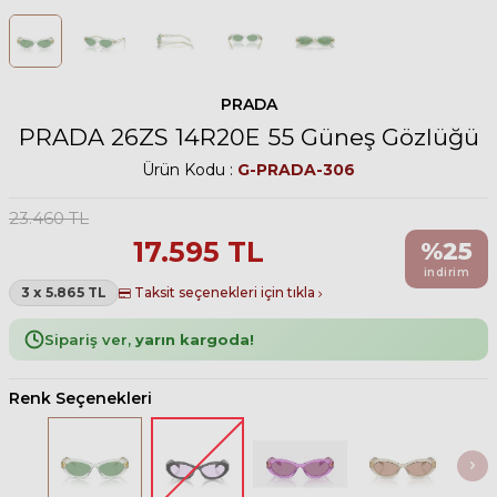
PRADA
PRADA 26ZS 14R20E 55 Güneş Gözlüğü
Ürün Kodu :
G-PRADA-306
23.460
TL
17.595
TL
%
25
indirim
3 x 5.865 TL
Taksit seçenekleri için tıkla
Sipariş ver,
yarın kargoda!
Renk Seçenekleri