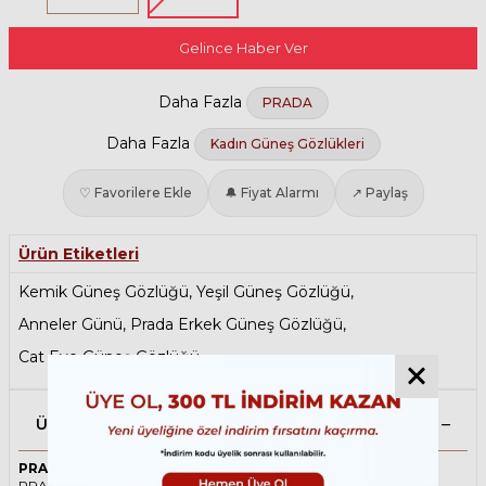
Gelince Haber Ver
Daha Fazla
PRADA
Daha Fazla
Kadın Güneş Gözlükleri
♡ Favorilere Ekle
🔔 Fiyat Alarmı
↗ Paylaş
Ürün Etiketleri
Kemik Güneş Gözlüğü
,
Yeşil Güneş Gözlüğü
,
Anneler Günü
,
Prada Erkek Güneş Gözlüğü
,
Cat Eye Güneş Gözlüğü
Ürün Açıklaması
PRADA 26ZS 14R20E 55 Yeşil Kadın Güneş Gözlüğü
PRADA ikonik Cat Eye Asetat güneş gözlüğü, tarzı ve kaliteli