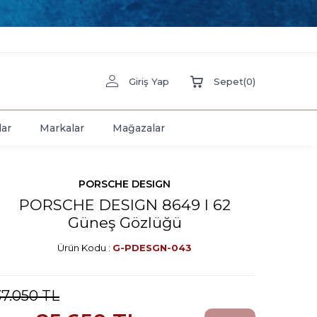
Giriş Yap
Sepet
(
0
)
lar
Markalar
Mağazalar
PORSCHE DESIGN
PORSCHE DESIGN 8649 I 62
Güneş Gözlüğü
Ürün Kodu :
G-PDESGN-043
37.050
TL