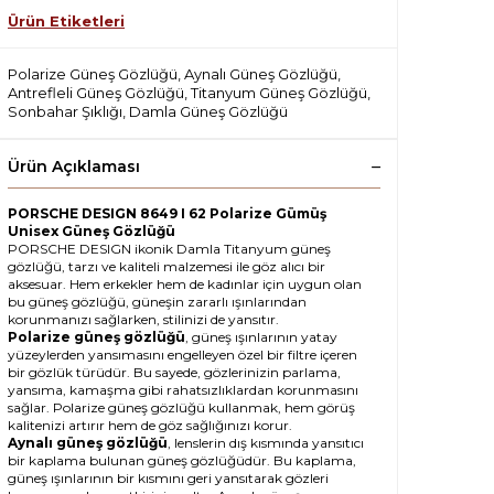
Ürün Etiketleri
Polarize Güneş Gözlüğü
,
Aynalı Güneş Gözlüğü
,
Antrefleli Güneş Gözlüğü
,
Titanyum Güneş Gözlüğü
,
Sonbahar Şıklığı
,
Damla Güneş Gözlüğü
Ürün Açıklaması
PORSCHE DESIGN 8649 I 62 Polarize Gümüş
Unisex Güneş Gözlüğü
PORSCHE DESIGN ikonik Damla Titanyum güneş
gözlüğü, tarzı ve kaliteli malzemesi ile göz alıcı bir
aksesuar. Hem erkekler hem de kadınlar için uygun olan
bu güneş gözlüğü, güneşin zararlı ışınlarından
korunmanızı sağlarken, stilinizi de yansıtır.
Polarize güneş gözlüğü
, güneş ışınlarının yatay
yüzeylerden yansımasını engelleyen özel bir filtre içeren
bir gözlük türüdür. Bu sayede, gözlerinizin parlama,
yansıma, kamaşma gibi rahatsızlıklardan korunmasını
sağlar. Polarize güneş gözlüğü kullanmak, hem görüş
kalitenizi artırır hem de göz sağlığınızı korur.
Aynalı güneş gözlüğü
, lenslerin dış kısmında yansıtıcı
bir kaplama bulunan güneş gözlüğüdür. Bu kaplama,
güneş ışınlarının bir kısmını geri yansıtarak gözleri