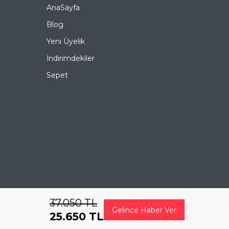
•
İletişim Bilgileri
AnaSayfa
Müşteri hizmetlerimiz, hafta içi - cumartesi 09:00-
19:30 saatleri arasında hizmet vermektedir. Her türlü
Blog
soru, şikayet ve önerileriniz için,
0 (536) 595 06 44
numaralı telefonumuzu arayabilir veya
Yeni Üyelik
destek@ozkanoptik.com
e-posta adresimize
yazabilirsiniz.
İndirimdekiler
PORSCHE DESIGN 8649 I 62 Damla Titanyum Güneş
Gözlüğü, hem göz sağlığınızı koruyan hem de stilinizi
tamamlayan mükemmel bir aksesuardır. Bu fırsatı
Sepet
kaçırmayın ve hemen sepetinize ekleyin. Siparişiniz en
kısa sürede kapınıza gelsin. Keyifli alışverişler dileriz.
Ürün Açıklaması
Çerçeve Şekli
Damla
Çerçeve Rengi
Gümüş
Çerçeve Materyali
Titanyum
37.050
TL
Gelince Haber Ver
Cam Rengi
Yeşil
25.650
TL