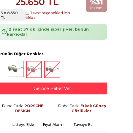
25.650
TL
%
31
indirim
3 x 8.550
Taksit seçenekleri için
TL
tıkla
12 saat 57 dk
içinde sipariş ver,
bugün
kargoda!
rünün Diğer Renkleri
Gelince Haber Ver
Daha Fazla
Daha Fazla
PORSCHE
Erkek Güneş
DESIGN
Gözlükleri
Listeye Ekle
Fiyat Alarmı
Tavsiye Et